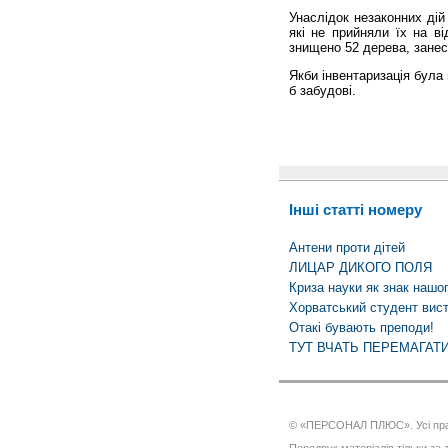
Унаслідок незаконних дій
які не прийняли їх на ві
знищено 52 дерева, занес
Якби інвентаризація була
б забудові.
Інші статті номеру
Антени проти дітей
ЛИЦАР ДИКОГО ПОЛЯ
Криза науки як знак нашо
Хорватський студент висту
Отакі бувають преподи!
ТУТ ВЧАТЬ ПЕРЕМАГАТИ
© «ПЕРСОНАЛ ПЛЮС». Усі пра