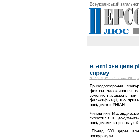
Всеукраїнський загальноп
В Ялті знищили р
справу
№ 7 (259) 21 - 27 лютого 2008 р
Природоохоронна проку
фактом зловживання сл
зелених насаджень при М
фальсифікації, що приве
повідомляє УНІАН.
Чиновники Масандрівськ
скоротили в документах
повідомили в прес-службі
«Понад 500 дерев вон
прокуратури.