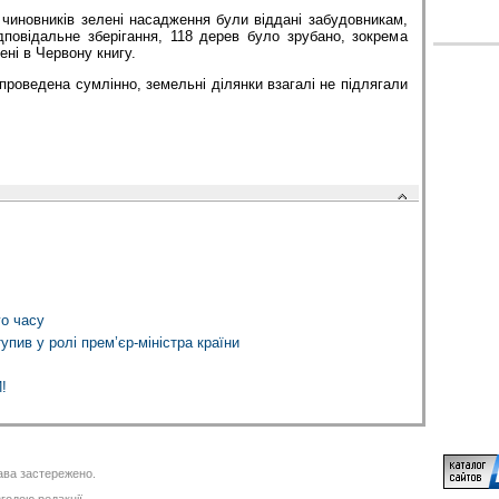
 чиновників зелені насадження були віддані забудовникам,
дповідальне зберігання, 118 дерев було зрубано, зокрема
ені в Червону книгу.
 проведена сумлінно, земельні ділянки взагалі не підлягали
го часу
пив у ролі прем’єр-міністра країни
!
ва застережено.