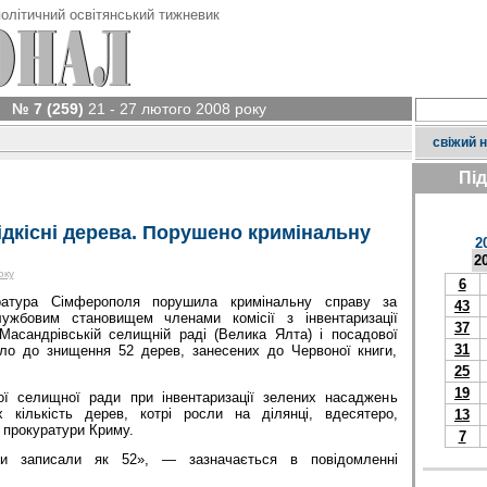
олітичний освітянський тижневик
№ 7 (259)
21 - 27 лютого 2008 року
свіжий 
Пі
ідкісні дерева. Порушено кримінальну
2
2
оку
6
ратура Сімферополя порушила кримінальну справу за
43
ужбовим становищем членами комісії з інвентаризації
37
асандрівській селищній раді (Велика Ялта) і посадової
31
ло до знищення 52 дерев, занесених до Червоної книги,
25
19
ої селищної ради при інвентаризації зелених насаджень
 кількість дерев, котрі росли на ділянці, вдесятеро,
13
 прокуратури Криму.
7
и записали як 52», — зазначається в повідомленні