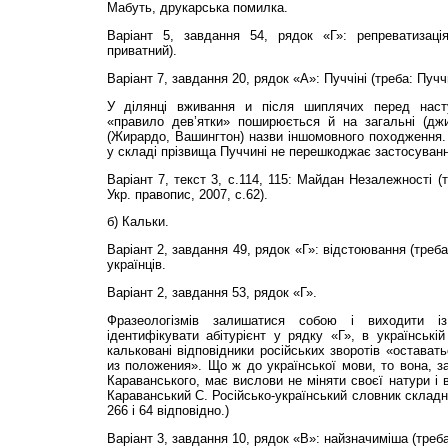
Мабуть, друкарська помилка.
Варіант 5, завдання 54, рядок «Г»: репреватизація
приватний).
Варіант 7, завдання 20, рядок «А»: Пуччіні (треба: Пуччи
У ділянці вживання и після шиплячих перед наст
«правило дев’ятки» поширюється й на загальні (джин
(Жирардо, Вашингтон) назви іншомовного походження.
у складі прізвища Пуччині не перешкоджає застосуванн
Варіант 7, текст 3, с.114, 115: Майдан Незалежності (
Укр. правопис, 2007, с.62).
б) Кальки.
Варіант 2, завдання 49, рядок «Г»: відстоювання (треба
українців.
Варіант 2, завдання 53, рядок «Г».
Фразеологізмів залишатися собою і виходити із
ідентифікувати абітурієнт у рядку «Г», в українськ
кальковані відповідники російських зворотів «остават
из положения». Що ж до української мови, то вона, з
Караванського, має вислови не міняти своєї натури і в
Караванський С. Російсько-український словник складно
266 і 64 відповідно.)
Варіант 3, завдання 10, рядок «В»: найзначиміша (треба