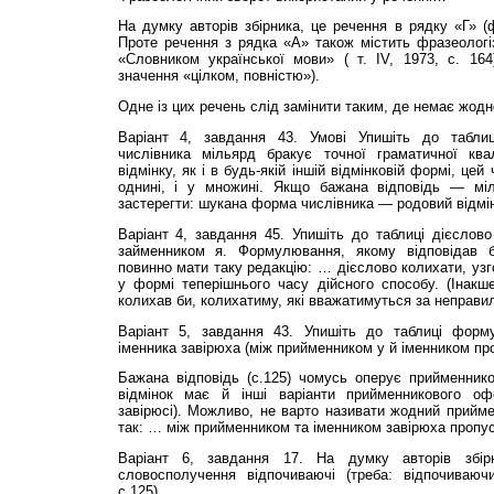
На думку авторів збірника, це речення в рядку «Г» (
Проте речення з рядка «А» також містить фразеологі
«Словником української мови» ( т. IV, 1973, с. 164
значення «цілком, повністю»).
Одне із цих речень слід замінити таким, де немає жодн
Варіант 4, завдання 43. Умові Упишіть до табли
числівника мільярд бракує точної граматичної ква
відмінку, як і в будь-якій іншій відмінковій формі, це
однині, і у множині. Якщо бажана відповідь — міль
застерегти: шукана форма числівника — родовий відмі
Варіант 4, завдання 45. Упишіть до таблиці дієслово
займенником я. Формулювання, якому відповідав би
повинно мати таку редакцію: … дієслово колихати, узг
у формі теперішнього часу дійсного способу. (Інакш
колихав би, колихатиму, які вважатимуться за неправил
Варіант 5, завдання 43. Упишіть до таблиці форму
іменника завірюха (між прийменником у й іменником про
Бажана відповідь (с.125) чомусь оперує прийменнико
відмінок має й інші варіанти прийменникового оф
завірюсі). Можливо, не варто називати жодний прий
так: … між прийменником та іменником завірюха пропуст
Варіант 6, завдання 17. На думку авторів збірн
словосполучення відпочиваючі (треба: відпочиваючи
с.125).