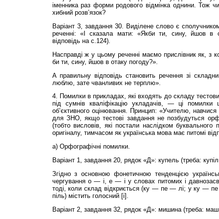
іменника раз форми родового відмінка однини. Тож чи 
хибний розв’язок?
Варіант 3, завдання 30. Виділене слово є сполучником
реченні: «І сказала мати: «Якби ти, сину, йшов в 
відповідь на с.124).
Насправді ж у цьому реченні маємо прислівник як, з к
би ти, сину, йшов в отаку погоду?».
А правильну відповідь становить речення зі складни
люблю, зате чванливих не терплю».
4. Помилки в прикладах, які входять до складу тестови
під сумнів кваліфікацію укладачів, — ці помилки 
об’єктивного оцінювання. Принцип: «Учителю, навчис
для ЗНО, якщо тестові завдання не позбудуться орф
(тобто висловів, які постали наслідком буквального 
оригіналу, тимчасом як українська мова має питомі відп
а) Орфографічні помилки.
Варіант 1, завдання 20, рядок «Д»: купель (треба: купіл
Згідно з основною фонетичною тенденцією ук­раїнсь
чергування о — і, е — і у словах питомих і давнозасв
тоді, коли склад відкриється (ку — пе — лі; у ку — пе
піль) містить голосний [і].
Варіант 2, завдання 32, рядок «Д»: мишина (треба: маш