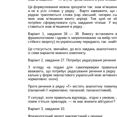
Це формулювання можна зрозуміти так: знак м’якшенн
а не в усіх словах у рядку… Варто завважити, що 
рядках трапляються слова (хар..ків­ський, чигирин..сь
яких знак м’якшення вжито апріорі. Тож щоб не зби
потрібно сформулювати суть завдання чіткіше: У жо
ставиться знак м’якшення в рядку…
Варіант 1, завдання 34 — 38. Вимогу встановити ві
фразеологізмом і одним із запропонованих на вибір чот
стійкого звороту) по-українському передають так: знайт
Це стосується, звичайно, до всіх завдань аналогічного
із семи варіантів мовного комплекту.
Варіант 2, завдання 27. Потребує редагування речення
З огляду на подані для самоперевірки правильні 
вважають, що потребує редагування речення в рядку 
кальки у формі невластивого українській мові активног
нормативно: охочі).
Проте речення в рядку «Г» містить аналогічну помилк
(палаючий // нормативно: палахкий; пала­х­котливий).
У ситуації, коли правильна відповідь, згідно з умовою, 
поміж п’ятьох прикладів, — як має вчинити абітурієнт?
Варіант 3, завдання 10.
Фразеологічний зворот використаний у реченні…