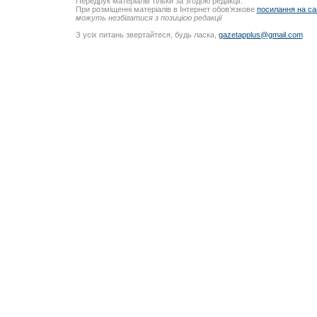
Передрук матеріалів тільки за згодою редакції.
При розміщенні матеріалів в Інтернет обов’язкове
посилання на са
можуть незбігатися з позицією редакції
З усіх питань звертайтеся, будь ласка,
gazetapplus@gmail.com