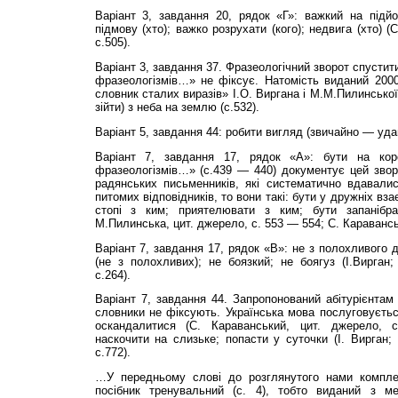
Варіант 3, завдання 20, рядок «Г»: важкий на підй
підмову (хто); важко розрухати (кого); недвига (хто) (
с.505).
Варіант 3, завдання 37. Фразеологічний зворот спусти
фразеологізмів…» не фіксує. Натомість виданий 2000
словник сталих виразів» І.О. Виргана і М.М.Пилин­сько
зійти) з неба на землю (с.532).
Варіант 5, завдання 44: робити вигляд (звичайно — уда
Варіант 7, завдання 17, рядок «А»: бути на кор
фразеологізмів…» (с.439 — 440) документує цей звор
радянських письменників, які систематично вдавал
питомих відповідників, то вони такі: бути у дружніх вза
стопі з ким; приятелювати з ким; бути запанібра
М.Пилинська, цит. джерело, с. 553 — 554; С. Караванськ
Варіант 7, завдання 17, рядок «В»: не з полохливого 
(не з полохливих); не боязкий; не боягуз (І.Вирган; 
с.264).
Варіант 7, завдання 44. Запропонований абітурієнтам
словники не фіксують. Українська мова послуговуєть
оскандалитися (С. Караванський, цит. джерело, с
наскочити на слизьке; попасти у суточки (І. Вирган;
с.772).
…У передньому слові до розглянутого нами ком­пле
посібник тренувальний (с. 4), тобто виданий з 