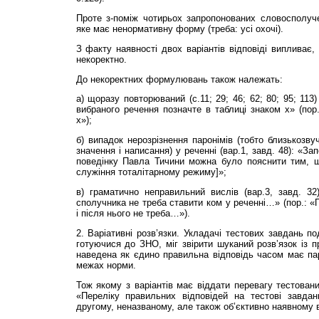
Проте з-поміж чотирьох запропонованих словосполуче
яке має ненормативну форму (треба: усі охочі).
З факту наявності двох варіантів відповіді виплива
некоректно.
До некоректних формулювань також належать:
а) щоразу повторюваний (с.11; 29; 46; 62; 80; 95; 113
вибраного речення позначте в таблиці знаком x» (пор.
x»);
б) випадок нерозрізнення паронімів (тобто близькозву
значення і написання) у реченні (вар.1, завд. 48): «За
поведінку Павла Тичини можна було пояснити тим, щ
служіння тоталітарному режиму]»;
в) граматично неправильний вислів (вар.3, завд. 32
сполучника не треба ставити ком у реченні…» (пор.: 
і після нього не треба…»).
2. Варіативні розв’язки. Укладачі тестових завдань по
готуючися до ЗНО, міг звірити шуканий розв’язок із 
наведена як єдино правильна відповідь часом має п
межах норми.
Тож якому з варіантів має віддати перевагу тестовани
«Переліку правильних відповідей на тестові завда
другому, неназваному, але також об’єктивно наявному 