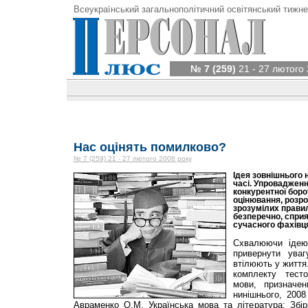
Всеукраїнський загальнополітичний освітянський тижне
№ 7 (259)
21 - 27 лютого 
Нас оцінять помилково?
№ 7 (259) 21 - 27 лютого 2008 року
Ідея зовнішнього 
часі. Упровадженн
конкурентної боро
оцінювання, розроб
зрозумілих правил
безперечно, сприя
сучасного фахівц
Схвалюючи ідею
привернути ува
втілюють у життя.
комплекту тест
мови, призначе
нинішнього, 2008
Авраменко О.М. Українська мова та література: Збір