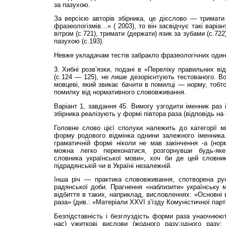
за пазухою.
За версією авторів збірника, це дієслово — тримати
фразеологізмів…» ( 2003), то він засвідчує такі варіа
вітром (с.721), тримати (держати) язик за зубами (с.722
пазухою (с.193).
Невже укладачам тестів забракло фразеологічних один
3. Хибні розв’язки, подані в «Переліку правильних ві
(с.124 — 125), не лише дезорієнтують тестованого. В
мовцеві, який звикає бачити в помилці — норму, тобто
помилку від нормативного слововживання.
Варіант 1, завдання 45. Вимогу узгодити іменник раз 
збірника реалізують у формі півтора раза (відповідь на 
Головне слово цієї сполуки належить до категорії 
форму родового відмінка однини залежного іменника.
граматичній формі ніколи не мав закінчення -а (нор
можна легко переконатися, розгорнувши будь-як
словника української мови», хоч би де цей словни
підрадянській чи в Україні незалежній.
Інша річ — практика слововживання, спотворена ру
радянської доби. Прагнення «наблизити» українську 
відбиття в таких, наприклад, висловленнях: «Основні 
раза» (див.: «Матеріали XXVI з’їзду Комуністичної партії
Безпідставність і безглуздість форми раза унаочнюют
нас) ужиткові вислови (жодного разу;одного разу;