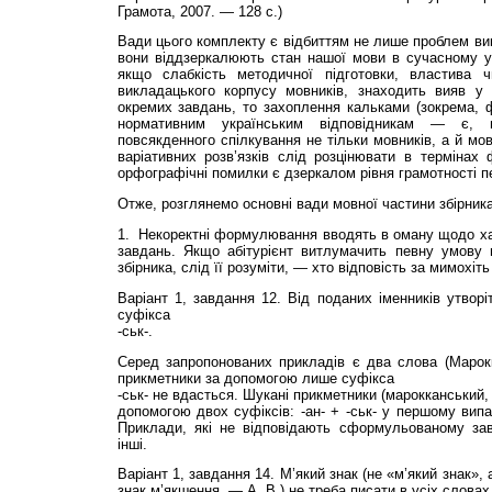
Грамота, 2007. — 128 с.)
Вади цього комплекту є відбиттям не лише проблем ви
вони віддзеркалюють стан нашої мови в сучасному ук
якщо слабкість методичної підготовки, властива ч
викладацького корпусу мовників, знаходить вияв у
окремих завдань, то захоплення кальками (зокрема, 
нормативним українським відповідникам — є,
повсякденного спілкування не тільки мовників, а й мов
варіативних розв’язків слід розцінювати в термінах 
орфографічні помилки є дзеркалом рівня грамотності пе
Отже, розглянемо основні вади мовної частини збірник
1.
Некоректні формулювання вводять в оману щодо хар
завдань. Якщо абітурієнт витлумачить певну умову н
збірника, слід її розуміти, — хто відповість за мимохіт
Варіант 1, завдання 12. Від поданих іменників утвор
суфікса
-ськ-.
Серед запропонованих прикладів є два слова (Марокк
прикметники за допомогою лише суфікса
-ськ- не вдасться. Шукані прикметники (марокканський,
допомогою двох суфіксів: -ан- + -ськ- у першому випад
Приклади, які не відповідають сформульованому зав
інші.
Варіант 1, завдання 14. М’який знак (не «м’який знак», 
знак м’якшення. — А. В.) не треба писати в усіх слова