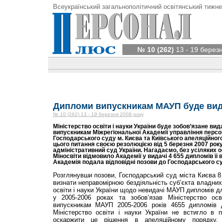
Всеукраїнський загальнополітичний освітянський тижне
№ 10 (262)
13 - 19 берез
Дипломи випускникам МАУП буде вид
№ 10 (262) 13 - 19 березня 2008 року
Міністерство освіти і науки України буде зобов’язане ви
випускникам Міжрегіональної Академії управління перс
Господарського суду м. Києва та Київського апеляційног
цього питання своєю резолюцією від 5 березня 2007 рок
адміністративний суд України. Нагадаємо, без усіляких о
Міносвіти відмовило Академії у видачі 4 655 дипломів її в
Академія подала відповідні позови до Господарського с
Розглянувши позови, Господарський суд міста Києва 8
визнати неправомірною бездіяльність суб’єкта владни
освіти і науки України щодо невидачі МАУП дипломів дл
у 2005-2006 роках та зобов’язав Міністерство осв
випускникам МАУП 2005-2006 років 4655 дипломів д
Міністерство освіти і науки України не встигло в 
оскаржити це рішення в апеляційному порядку,