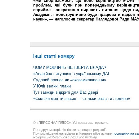
«Ми сподіваємося, що нове керівництво МОНУ н
проблем, які були при попередньому керівницт
сприйме і оперативно вирішить питання щодо ви
Академії, і конструктивно буде працювати надалі на
науки», — наголосив секретар Наглядової Ради МАУ
Інші статті номеру
ЧОМУ МОВЧИТЬ ЧЕТВЕРТА ВЛАДА?
«Аварійна ситуація» в українському ДАІ
Судовий процес як «окозамилювання»
У Юлії великі плани
Тут завжди відкриті для Вас двері
«Скільки мов ти знаєш — стільки разів ти людина»
© «ПЕРСОНАЛ ПЛЮС». Усі права застережено.
Передрук матеріалів тільки за згодою редакції.
При розміщенні матеріалів в Інтернет обов’язкове
посилання на са
можуть незбігатися з позицією редакції