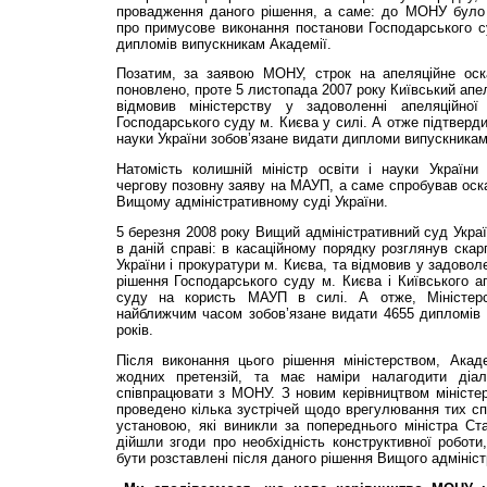
провадження даного рішення, а саме: до МОНУ було
про примусове виконання постанови Господарського с
дипломів випускникам Академії.
Позатим, за заявою МОНУ, строк на апеляційне оск
поновлено, проте 5 листопада 2007 року Київський апе
відмовив міністерству у задоволенні апеляційно
Господарського суду м. Києва у силі. А отже підтверди
науки України зобов’язане видати дипломи випускника
Натомість колишній міністр освіти і науки України
чергову позовну заяву на МАУП, а саме спробував оска
Вищому адміністративному суді України.
5 березня 2008 року Вищий адміністративний суд Украї
в даній справі: в касаційному порядку розглянув скарг
України і прокуратури м. Києва, та відмовив у задовол
рішення Господарського суду м. Києва і Київського ап
суду на користь МАУП в силі. А отже, Міністерс
найближчим часом зобов’язане видати 4655 дипломів
років.
Після виконання цього рішення міністерством, Ака
жодних претензій, та має наміри налагодити діал
співпрацювати з МОНУ. З новим керівництвом міністе
проведено кілька зустрічей щодо врегулювання тих сп
установою, які виникли за попереднього міністра Ст
дійшли згоди про необхідність конструктивної роботи,
бути розставлені після даного рішення Вищого адмініст