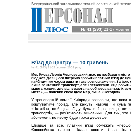
Всеукраїнський загальнополітичний освітянський тижне
№ 41 (293)
21-27 жовтня 
В’їзд до центру — 10 гривень
№ 41 (293) 21-27 жовтня 2008 року
Мер Києва Леонід Черновецький знає як позбавити місто 
бюджет. Для цього потрібно зробити платним в’їзд до цен
найближчим часом видати таке розпорядження. За його 
лише вантажний транспорт, але і легковички. «Це робитьс
мають машин, але відчувають на собі весь вантаж їх вели
міста», — пояснив свою ідею мер, пише «Сегодня».
У транспортній комісії Київради розповіли, що поки 
коштуватиме проїзд, але кажуть, навряд чи сума п
«Потрібно, щоб ціна в’їзду була в 4 раз вища, ніж 
транспорті», — роз’яснюють чиновники. Для тих, хто ї
абонемент, по ньому буде трохи дешевше.
Швидше за все, платний в’їзд обмежать «першо
Європейська площа, Палац спорту, Льва Толсто