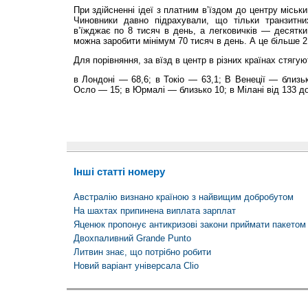
При здійсненні ідеї з платним в’їздом до центру місь
Чиновники давно підрахували, що тільки транзитни
в’їжджає по 8 тисяч в день, а легковичків — десятки
можна заробити мінімум 70 тисяч в день. А це більше 2
Для порівняння, за вїзд в центр в різних країнах стягуют
в Лондоні — 68,6; в Токіо — 63,1; В Венеції — близьк
Осло — 15; в Юрмалі — близько 10; в Мілані від 133 до
Інші статті номеру
Австралію визнано країною з найвищим добробутом
На шахтах припинена виплата зарплат
Яценюк пропонує антикризові закони приймати пакетом
Двохпаливний Grande Punto
Литвин знає, що потрібно робити
Новий варіант універсала Clio