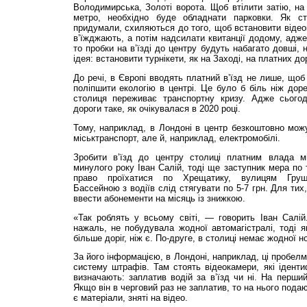
Володимирська, Золоті ворота. Щоб втілити затію, на в
метро, необхідно буде обладнати парковки. Як ст
придумали, схиляються до того, щоб встановити відео
в’їжджають, а потім надсилати квитанції додому, адже
то пробки на в’їзді до центру будуть набагато довші, 
ідея: встановити турнікети, як на Заході, на платних до
До речі, в Європі вводять платний в’їзд не лише, щоб
поліпшити екологію в центрі. Це було б біль ніж доре
столиця переживає транспортну кризу. Адже сьогод
дороги таке, як очікувалася в 2020 році.
Тому, наприклад, в Лондоні в центр безкоштовно можу
міськтранспорт, але й, наприклад, електромобілі.
Зробити в’їзд до центру столиці платним влада мі
минулого року Іван Салій, тоді ще заступник мера по 
право проїхатися по Хрещатику, вулицям Груше
Бассейною з водіїв слід стягувати по 5-7 грн. Для тих
ввести абонементи на місяць із знижкою.
«Так роблять у всьому світі, — говорить Іван Салій
нажаль, не побудувала жодної автомагістралі, тоді як
більше доріг, ніж є. По-друге, в столиці немає жодної н
За його інформацією, в Лондоні, наприклад, ці пробелм
систему штрафів. Там стоять відеокамери, які іденти
визначають: заплатив водій за в’їзд чи ні. На перш
Якщо він в черговий раз не заплатив, то на нього пода
є матеріали, зняті на відео.