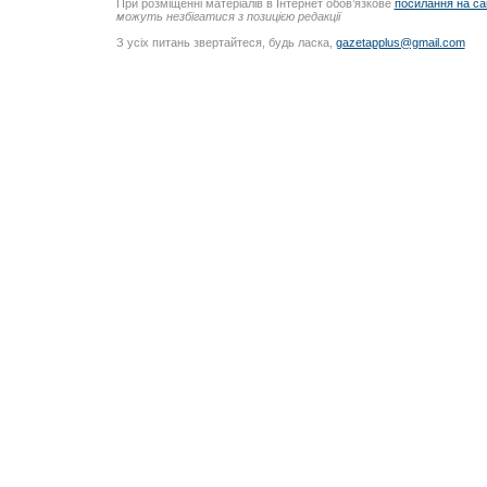
При розміщенні матеріалів в Інтернет обов’язкове
посилання на са
можуть незбігатися з позицією редакції
З усіх питань звертайтеся, будь ласка,
gazetapplus@gmail.com