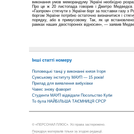
виконання умов меморандуму Україні необхідно розра
Про це ж 20 листопада говорив і Дмитро Медведєв
«Газпром» стягнути з України борг за поставки газу з Ро
боргом України потрібно остаточно визначитися і стяг
порядку, або в примусовому. Так, як це встановлено
рамках наших двосторонніх відносин», — заявив Медв
Інші статті номеру
Половецькі танці у виконанні князя Ігоря
Сумському інституту МАУП — 15 років!
Прилад для виявлення вибухівки
Чавес знову фаворит
Студенти МАУП відвідали Посольство Куби
То була НАЙБІЛЬША ТАЄМНИЦЯ СРСР
© «ПЕРСОНАЛ ПЛЮС». Усі права застережено.
Передрук матеріалів тільки за згодою редакції.