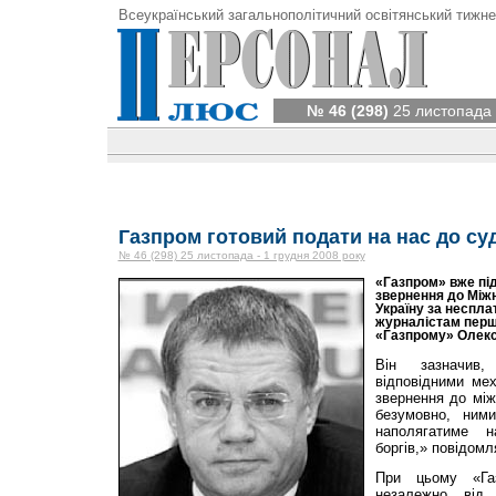
Всеукраїнський загальнополітичний освітянський тижне
№ 46 (298)
25 листопада 
Газпром готовий подати на нас до су
№ 46 (298) 25 листопада - 1 грудня 2008 року
«Газпром» вже пі
звернення до Міжн
Україну за неспла
журналістам перш
«Газпрому» Олек
Він зазначив
відповідними ме
звернення до міжн
безумовно, ним
наполягатиме н
боргів,» повідомл
При цьому «Газ
незалежно від 