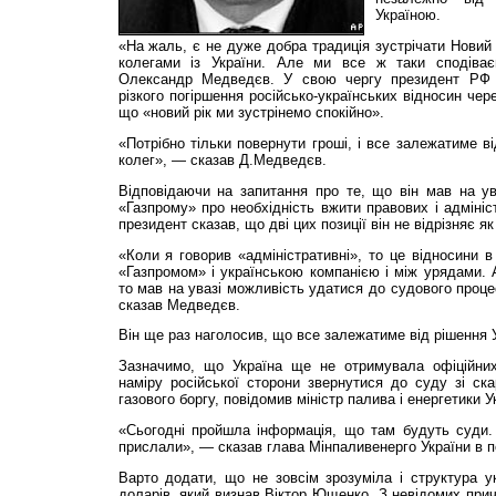
Україною.
«На жаль, є не дуже добра традиція зустрічати Новий 
колегами із України. Але ми все ж таки сподіва
Олександр Медведєв. У свою чергу президент РФ
різкого погіршення російсько-українських відносин чере
що «новий рік ми зустрінемо спокійно».
«Потрібно тільки повернути гроші, і все залежатиме в
колег», — сказав Д.Медведєв.
Відповідаючи на запитання про те, що він мав на ува
«Газпрому» про необхідність вжити правових і адмініс
президент сказав, що дві цих позиції він не відрізняє як
«Коли я говорив «адміністративні», то це відносини в
«Газпромом» і українською компанією і між урядами. А
то мав на увазі можливість удатися до судового проц
сказав Медведєв.
Він ще раз наголосив, що все залежатиме від рішення У
Зазначимо, що Україна ще не отримувала офіційних
наміру російської сторони звернутися до суду зі ск
газового боргу, повідомив міністр палива і енергетики 
«Сьогодні пройшла інформація, що там будуть суди. 
прислали», — сказав глава Мінпаливенерго України в п
Варто додати, що не зовсім зрозуміла і структура у
доларів, який визнав Віктор Ющенко. З невідомих прич