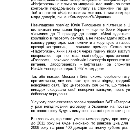
«Нафтогаза» не тільки за минулий, але навіть за пото
контракти передбачають оплату за спожитий газ до 
Тобто платежі «Нафтогаза» за жовтень і листопад юр
млрд доларів, пише «КоммерсантЪ-Украина».
Невипадково прем’єр Юлія Тимошенко в п’ятницю з Шв
що визнані ним газові борги — «це не борги України
з’явилися до її приходу до влади. «Мені здається
корупцією в газовому секторі, а не перекладати якісь
нашому уряду вдасться покінчити з корупцією в газово
прозорі контракти», — заявила прем’єр. Схожа тез
«Нафтогаза», який з’явився через годину після висту
підкреслює, що не має якої-небудь простроченої
«Газпром», і закликає політиків і експертів припинити ш
питання. Заборгованість «Нафтогаза» за спожи
RosUkrEenergo складає 1,267 млрд дол».
Так або інакше, Москва і Київ, схоже, серйозно гот
протистояння, яке ось вже три роки підряд традиці
новорічних свят. Про це говорить хоч би те, що топ-м
випадок скасували свої новорічні канікули, приготу
бойовому чергуванні.
У суботу прес-секретар голови правління ВАТ «Газпром
у разі непідписання договору з Україною на поставк
поточного року будуть вимушені взагалі припинити ці по
Він зазначив, що якщо умови меморандуму про поступ
до 2011 року не буде виконано, то ринкова ціна для 
2009 року на рівні 400 доларів за тисячу кубометрів.