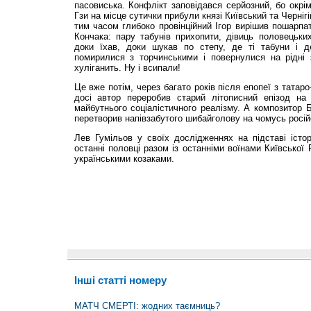
пасовиська. Кон­флікт заповідався серйозний, бо окрі
Гзи на місце сутички прибули князі Київський та Черні
тим часом глибоко провінційний Ігор вирішив пошарпат
Кончака: пару табунів прихопити, дівиць половецьки
доки їхав, доки шукав по степу, де ті табуни і де
помирилися з торчинськими і повернулися на рідні
хуліганить. Ну і всипали!
Це вже потім, через багато років після епопеї з татар
досі автор переробив старий літописний епізод на 
майбутнього соціалістичного реалізму. А композитор 
перетворив напівзабутого шибайголову на чомусь росій
Лев Гумільов у своїх дослідженнях на підставі істо
останні половці разом із останніми воїнами Київської
українськими козаками.
Інші статті номеру
МАТЧ СМЕРТІ: жодних таємниць?