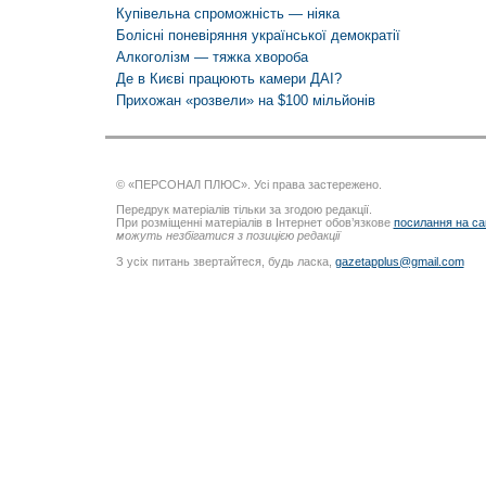
Купівельна спроможність — ніяка
Болісні поневіряння української демократії
Алкоголізм — тяжка хвороба
Де в Києві працюють камери ДАІ?
Прихожан «розвели» на $100 мільйонів
© «ПЕРСОНАЛ ПЛЮС». Усі права застережено.
Передрук матеріалів тільки за згодою редакції.
При розміщенні матеріалів в Інтернет обов’язкове
посилання на са
можуть незбігатися з позицією редакції
З усіх питань звертайтеся, будь ласка,
gazetapplus@gmail.com