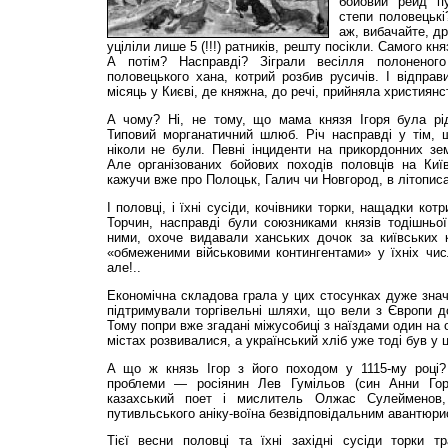
бойовий рейд пу
степи половецькі
аж, вибачайте, др
уціліли лише 5 (!!!) ратників, решту посікли. Самого кн
А потім? Насправді? Зіграли весілля полоненог
половецького хана, котрий розбив русичів. І відпра
місяць у Києві, де княжна, до речі, прийняла християнс
А чому? Ні, не тому, що мама князя Ігоря була рі
Типовий морганатичний шлюб. Річ насправді у тім, щ
ніколи не були. Певні інциденти на прикордонних зе
Але організованих бойових походів половців на Київ
кажучи вже про Полоцьк, Галич чи Новгород, в літописах
І половці, і їхні сусіди, кочівники торки, нащадки кот
Торчин, насправді були союзниками князів тодішньої
ними, охоче видавали ханських дочок за київських 
«обмеженими військовими контингентами» у їхніх чис
але!..
Економічна складова грала у цих стосунках дуже знач
підтримували торгівельні шляхи, що вели з Європи до
Тому попри вже згадані міжусобиці з наїздами один на 
містах розвивалися, а український хліб уже тоді був у ці
А що ж князь Ігор з його походом у 1115-му році? 
проблеми — росіянин Лев Гумільов (син Анни Гор
казахський поет і мислитель Олжас Сулейменов,
путивльського аніку-воїна безвідповідальним авантюри
Тієї весни половці та їхні західні сусіди торки т