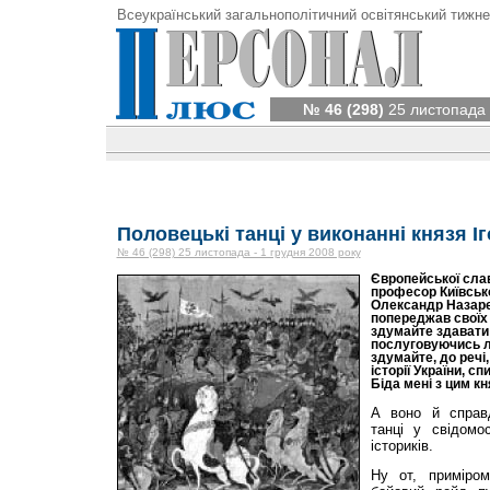
Всеукраїнський загальнополітичний освітянський тижне
№ 46 (298)
25 листопада 
Половецькі танці у виконанні князя І
№ 46 (298) 25 листопада - 1 грудня 2008 року
Європейської сла
професор Київськ
Олександр Назаре
попереджав своїх 
здумайте здавати 
послуговуючись лі
здумайте, до речі,
історії України, 
Біда мені з цим кн
А воно й справд
танці у свідомос
істориків.
Ну от, приміром