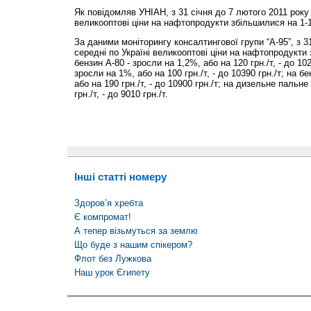
Як повідомляв УНІАН, з 31 січня до 7 лютого 2011 року 
великооптові ціни на нафтопродукти збільшилися на 1-
За даними моніторингу консалтингової групи “А-95”, з 3
середні по Україні великооптові ціни на нафтопродукти
бензин А-80 - зросли на 1,2%, або на 120 грн./т, - до 102
зросли на 1%, або на 100 грн./т, - до 10390 грн./т; на б
або на 190 грн./т, - до 10900 грн./т; на дизельне пальне
грн./т, - до 9010 грн./т.
Інші статті номеру
Здоров’я хребта
Є компромат!
А тепер візьмуться за землю
Що буде з нашим спікером?
Флот без Лужкова
Наш урок Єгипету