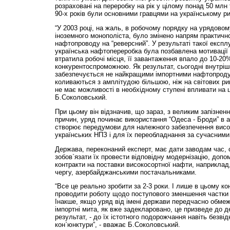
розраховані на переробку на рік у цілому понад 50 млн 
90-х років були основними гравцями на українському р
“У 2003 році, на жаль, в робочому порядку на урядовому
іноземного монополіста, було змінено напрям практичн
нафтопроводу на “реверсний”. У результаті такої експлу
українська нафтопереробка була позбавлена мотивації д
втратила робочі місця, її завантаження впало до 10-20
конкурентоспроможною. Як результат, сьогодні внутріш
забезпечується не найкращими імпортними нафтопродук
коливаються з амплітудою більшою, ніж на світових ри
не має можливості в необхідному ступені впливати на ц
Б.Соколовський.
При цьому він відзначив, що зараз, з великим запізненн
причин, уряд починає використання “Одеса - Броди” в 
створює передумови для належного забезпечення вис
українських НПЗ і для їх переобладнання за сучасними
Держава, переконаний експерт, має дати заводам час, 
зобов`язати їх провести відповідну модернізацію, допом
контракти на поставки високосортної нафти, наприклад,
чергу, азербайджанськими постачальниками.
“Все це реально зробити за 2-3 роки. І лише в цьому ко
проводити роботу щодо поступового зменшення частки 
Інакше, якщо уряд від імені держави передчасно обмеж
імпортні мита, як вже задекларовано, це призведе до де
результат, - до їх істотного подорожчання навіть безвід
кон`юнктури”, - вважає Б.Соколовський.