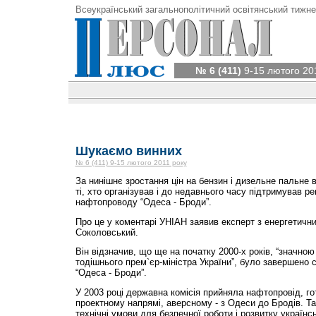
Всеукраїнський загальнополітичний освітянський тижне
№ 6 (411)
9-15 лютого 20
Шукаємо винних
№ 6 (411) 9-15 лютого 2011 року
За нинішнє зростання цін на бензин і дизельне пальне в
ті, хто організував і до недавнього часу підтримував р
нафтопроводу “Одеса - Броди”.
Про це у коментарі УНІАН заявив експерт з енергетичн
Соколовський.
Він відзначив, що ще на початку 2000-х років, “значно
тодішнього прем`єр-міністра України”, було завершен
“Одеса - Броди”.
У 2003 році державна комісія прийняла нафтопровід, го
проектному напрямі, аверсному - з Одеси до Бродів. Та
технічні умови для безпечної роботи і розвитку українс