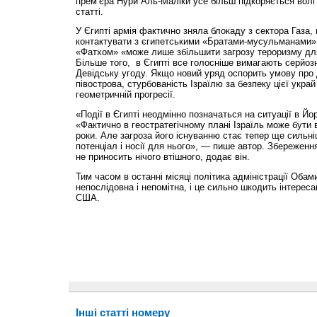
прем’єра Нури Аль-Маліки усе більш підкоряється волі
статті.
У Єгипті армія фактично зняла блокаду з сектора Газа
контактувати з єгипетськими «Братами-мусульманами»
«Фатхом» «може лише збільшити загрозу тероризму для
Більше того, в Єгипті все голосніше вимагають серйоз
Девідську угоду. Якщо новий уряд оспорить умову про 
півострова, стурбованість Ізраїлю за безпеку цієї украй
геометричній прогресії.
«Події в Єгипті неодмінно позначаться на ситуації в Йо
«Фактично в геостратегічному плані Ізраїль може бути в
роки. Але загроза його існуванню стає тепер ще сильн
потенціал і носії для нього», — пише автор. Збереженн
не приносить нічого втішного, додає він.
Тим часом в останні місяці політика адміністрації Оба
непослідовна і непомітна, і це сильно шкодить інтересам
США.
Інші статті номеру