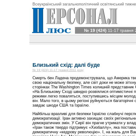
Всеукраїнський загальнополітичний освітянський тижне
№ 19 (424)
11-17 травня 
Близький схід: далі буде
№ 19 (424) 11-17 травня 2011 року
Смерть бен Ладена продемонструвала, що Америка тве
свою національну безпеку, але світ доки не може зітхну
сторінках The Washington Times колишній представник
«На Близькому Сході швидко розвіялися оптимістичні п
режими легко поваляться, поступившись місцем моло
він. Мало того, в цьому регіоні руйнуються багаторічні 
завдає шкоди США та Ізраїлю.
Найбільш вразливі для безпеки Ізраїлю слабнучі персп
демократизації. Іран активно захищає своїх регіональни
демократичних змін. У Сирії він прагне утримати у влад
«Іран також твердо підтримує «Хизбаллу», яка постави
демократичну «кедрову революцію». І, на жаль для Ва