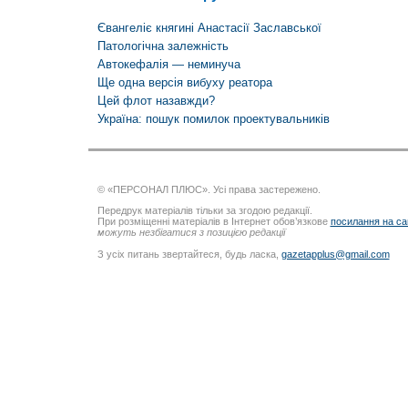
Євангеліє княгині Анастасії Заславської
Патологічна залежність
Автокефалія — неминуча
Ще одна версія вибуху реатора
Цей флот назавжди?
Україна: пошук помилок проектувальників
© «ПЕРСОНАЛ ПЛЮС». Усі права застережено.
Передрук матеріалів тільки за згодою редакції.
При розміщенні матеріалів в Інтернет обов’язкове
посилання на са
можуть незбігатися з позицією редакції
З усіх питань звертайтеся, будь ласка,
gazetapplus@gmail.com