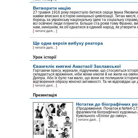
Витворити націю
27 травня 1916 року перестало битися серце Івана Яковича
навіки вписано в історію нинішньої цивілізації. Титан мислі
борець за українську національну ідею та соціальну справ
всі освічені люди планети. Більше ста років тому Франко, 
нам, нинішнім, як об’єднатися в єдиний народ, як утворити 
[
читати далі...
]
Ще одна версія вибуху реатора
[
читати далі...
]
Урок історії
Євангеліє княгині Анастасії Заславської
Гортаючи пресу, журнали, підручники, що стосуються історії 
складається враження, ніби жінки ніколи й не жили на овія
Дніпра. Або їх було так мало, що вони не полишили історич
відтворення образу жіночої активності. Та чи відповідає це д
[
читати далі...
]
Презентація
Нотатки до біографічних ро
(Продовження. Початок в №№4-17)
фрагментів біографічної художньо-
Кужільного «Епілог до сміху».
[
читати далі...
]