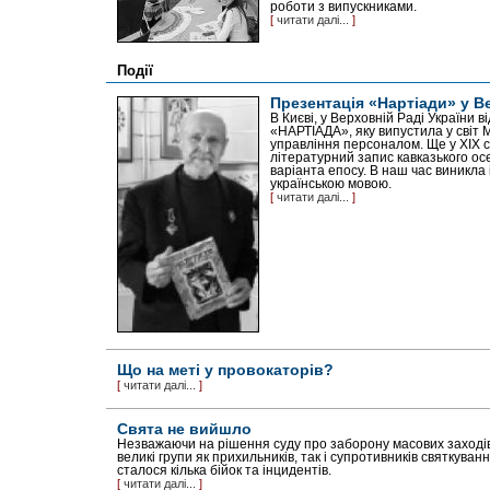
роботи з випускниками.
[
читати далі...
]
Події
Презентація «Нартіади» у В
В Києві, у Верховній Раді України 
«НАРТІАДА», яку випустила у світ 
управління персоналом. Ще у ХІХ 
літературний запис кавказького ос
варіанта епосу. В наш час виникла
українською мовою.
[
читати далі...
]
Що на меті у провокаторів?
[
читати далі...
]
Свята не вийшло
Незважаючи на рішення суду про заборону масових заходів,
великі групи як прихильників, так і супротивників святкува
сталося кілька бійок та інцидентів.
[
читати далі...
]