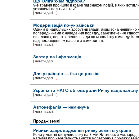
Що Олігархам підпора?
9-е травня пройшло в країні під знаком подій, в яких встигл
українські полі­тичні течії.
[
читати далі...
]
Модернізація по-українськи
Одним із найбільших здобутків влади, яким вона невпинно 
попередниками є наведення порядку, забезпечення єдності 
ешелонах, перетворення влади на монолітну команду. Кома
над покращенням нашого з вами життя.
[
читати далі...
]
Застаріла інформація
[
читати далі...
]
Для українців — їжа це розкіш
[
читати далі...
]
Україна та НАТО обговорили Річну національну 
[
читати далі...
]
Автокефалія — неминуча
[
читати далі...
]
Продаж землі
Ризики запровадження ринку землі в україні
Коли у жовтні минулого року на 7-мій Ялтинській міжнародні
нагадав про необхідність зняття мораторію з продажу землі