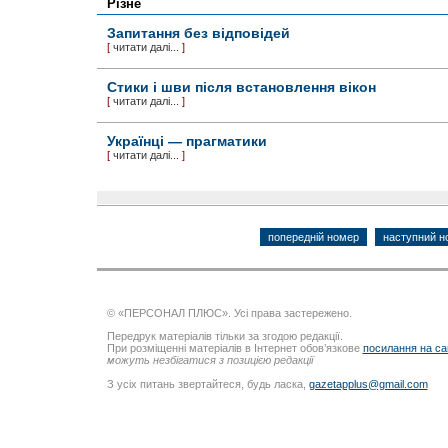
Різне
Запитання без відповідей
[
читати далі...
]
Стики і шви після встановлення вікон
[
читати далі...
]
Українці — прагматики
[
читати далі...
]
попередній номер
наступний н
© «ПЕРСОНАЛ ПЛЮС». Усі права застережено.
Передрук матеріалів тільки за згодою редакції.
При розміщенні матеріалів в Інтернет обов’язкове
посилання на са
можуть незбігатися з позицією редакції
З усіх питань звертайтеся, будь ласка,
gazetapplus@gmail.com