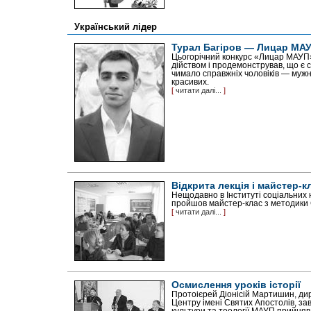
Український лідер
Турал Багіров — Лицар МАУ
Цьогорічний конкурс «Лицар МАУП»
дійством і продемонстрував, що є 
чимало справжніх чоловіків — мужні
красивих.
[
читати далі...
]
Відкрита лекція і майстер-
Нещодавно в Інституті соціальних
пройшов майстер-клас з методики
[
читати далі...
]
Осмислення уроків історії
Протоієрей Діонісій Мартишин, ди
Центру імені Святих Апостолів, за