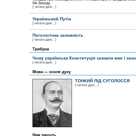
бік Заходу.
[
читати далі...
]
Український Путін
[
читати далі...
]
Патологічна залежність
[
читати далі...
]
Трибуна
Чому українська Конституція зазнала вже і зазн
[
читати далі...
]
Мова — оселя духу
ТОНКИЙ ЛІД СУГОЛОССЯ
[
читати далі...
]
Нам пишуть