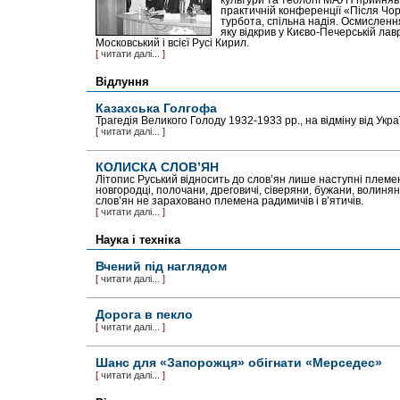
культури та теології МАУП прийняв
практичній конференції «Після Чор
турбота, спільна надія. Осмислення
яку відкрив у Києво-Печерській лав
Московський і всієї Русі Кирил.
[
читати далі...
]
Відлуння
Казахська Голгофа
Трагедія Великого Голоду 1932-1933 рр., на відміну від Укра
[
читати далі...
]
КОЛИСКА СЛОВ’ЯН
Літопис Руський відносить до слов’ян лише наступні племе
новгородці, полочани, дреговичі, сіверяни, бужани, волинян
слов’ян не зараховано племена радимичів і в’ятичів.
[
читати далі...
]
Наука і техніка
Вчений під наглядом
[
читати далі...
]
Дорога в пекло
[
читати далі...
]
Шанс для «Запорожця» обігнати «Мерседес»
[
читати далі...
]