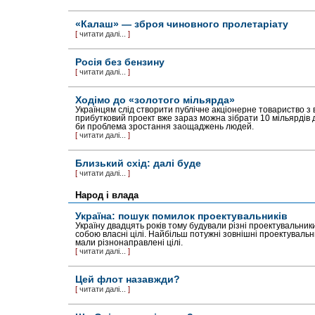
«Калаш» — зброя чиновного пролетаріату
[
читати далі...
]
Росія без бензину
[
читати далі...
]
Ходімо до «золотого мільярда»
Українцям слід створити публічне акціонерне товариство з в
прибутковий проект вже зараз можна зібрати 10 мільярдів
би проблема зростання заощаджень людей.
[
читати далі...
]
Близький схід: далі буде
[
читати далі...
]
Народ і влада
Україна: пошук помилок проектувальників
Україну двадцять років тому будували різні проектувальник
собою власні цілі. Найбільш потужні зовнішні проектуваль
мали різнонаправлені цілі.
[
читати далі...
]
Цей флот назавжди?
[
читати далі...
]