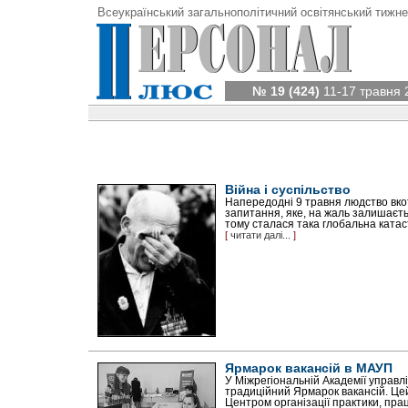
Всеукраїнський загальнополітичний освітянський тижне
№ 19 (424)
11-17 травня 
Війна і суспільство
Напередодні 9 травня людство вко
запитання, яке, на жаль залишаєтьс
тому сталася така глобальна катас
[
читати далі...
]
Ярмарок вакансій в МАУП
У Міжрегіональній Академії управ
традиційний Ярмарок вакансій. Це
Центром організації практики, пра