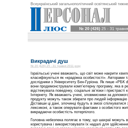
Всеукраїнський загальнополітичний освітянський тижне
№ 20 (426)
25 - 31 травня
Викрадачі душ
№ 20 (426) 25 - 31 травня 2011 року
Ізраїльські учені вважають, що світ може накрити хвил
класифікуються як «крадіжка особистості». Авторами т
дослідники з Університету Бен-Гуріона. Як пише «РБК d
вони продемонстрували комп’ютерну програму, яка в р
відстежувала поведінку, соціальні зв’язки і пристрасті
Інтернету. Як вважають учені, зловмисники за допомог
продукту можуть також збирати про людей інформацію 
Діставши ці дані, злочинці будуть в змозі спілкуватися 
лексиконі, а також оперувати фактами з особистого жит
викрадаючи особистість потерпілого.
Головна небезпека полягає в тому, що шахраї можуть в
користувача і використовувати їх надалі для здійсненн