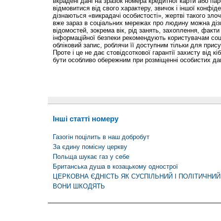
вкрадені дані на зразок номера кредитної карти або пар
відмовитися від свого характеру, звичок і іншої конфіде
дізнаються «викрадачі особистості», жертві такого зло
вже зараз в соціальних мережах про людину можна діз
відомостей, зокрема вік, рід занять, захоплення, факти 
інформаційної безпеки рекомендують користувачам соц
обліковий запис, роблячи її доступним тільки для присут
Проте і це не дає стовідсоткової гарантії захисту від кі
бути особливо обережним при розміщенні особистих дан
Інші статті номеру
Газогін поцілить в наш добробут
За єдину помісну церкву
Польща шукає газ у себе
Британська душа в козацькому однострої
ЦЕРКОВНА ЄДНІСТЬ ЯК СУСПІЛЬНИЙ І ПОЛІТИЧНИ
ВОНИ ШКОДЯТЬ