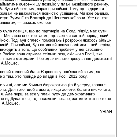
айматиме обережнішу позицію у плані безвізового режиму.
еба бути обережним, зараз принаймні. Тому що відкриття
ржавам не вважається повністю успішним. Ми вже бачимо,
ступ Румунії та Болгарії до Шенгенської зони. Усе це, так
ланцюга», — вважає експерт.
була позиція, що до партнерів на Сході підхід має бути
. Ми зараз спостерігаємо, що закінчився той період, який
йною. Тоді був сплеск побоювань і розробки якихось більш-
цій. Принаймні, був активний пошук політики. І цей період
 виходить з того, що особливих проблем у неї стосовно
ю Росією вона отримає стільки газу, скільки з Росії, яка
нішими методами. Період активного просування демократії
в А.Мошес.
новний головний біль» Євросоюзу пов’язаний з тим, як
 не з тим, хто прийде до влади в Росії 2012 року.
е чи ні, але ми бачимо бюрократизацію й усереднювання
пи. Для того, щоб з цього, якщо хочете, болота вискочити,
ля. Але перш за все у плані руху до демократичних
не відбувається, то, наскільки погано, загалом теж ніхто не
є А.Мошес.
УНІАН