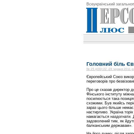
Всеукраїнський загальноп
Головний біль Є
№ 25 (430) 22 -28 червня 2011 р
Європейський Союз викори
переговорів про безвізов
Про це сказав директор до
Фінського інституту міжн
посилюється така позиція,
схожими. Був якийсь періо
зараз цього більше немає
настирливо. Україна торік
намагається наздогнати. 
задоволений тим, як йдут
балканським державам».
На його думку, після зап