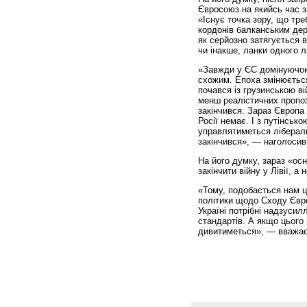
Євросоюз на якийсь час з
«Існує точка зору, що тр
кордонів балканським де
як серйозно затягується в
чи інакше, ланки одного 
«Завжди у ЄС домінуючою 
схожим. Епоха змінюється
почався із грузинською ві
менш реалістичних пропози
закінчився. Зараз Європа
Росії немає. І з путінсько
управлятиметься лібераль
закінчився», — наголоси
На його думку, зараз «ос
закінчити війну у Лівії, а
«Тому, подобається нам ц
політики щодо Сходу Євро
Україні потрібні надзусил
стандартів. А якщо цього 
дивитиметься», — вважа