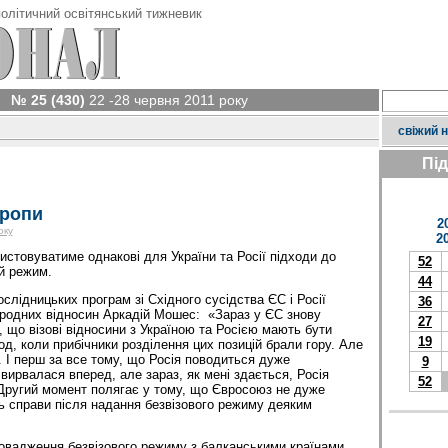
олітичний освітянський тижневик
№ 25 (430)
22 -28 червня 2011 року
свіжий 
Пі
вропи
2
оку
2
стовуватиме однакові для України та Росії підходи до
52
ий режим.
44
слідницьких програм зі Східного сусідства ЄС і Росії
36
ародних відносин Аркадій Мошес: «Зараз у ЄС знову
27
 що візові відносини з Україною та Росією мають бути
19
д, коли прибічники розділення цих позицій брали гору. Але
. І перш за все тому, що Росія поводиться дуже
9
 вирвалася вперед, але зараз, як мені здається, Росія
52
Другий момент полягає у тому, що Євросоюз не дуже
ь справи після надання безвізового режиму деяким
ровадження безвізового режиму з балканськими країнами