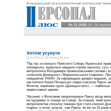
Всеукраїнський загальнополітичний освітянський тижне
№ 31 (436)
10 -16 серпня
Хотіли усунути
№ 31 (436) 10 -16 серпня 2011 року
“Під час останнього Помісного Собору Української пра
патріархату, відбулася невдала спроба заколоту, суть 
митрополита Володимира промосковськими силами і во
«єпископа Донецького і Маріупольського Іларіона». Пр
повідомляє УНІАН. За інформацією джерел видання, за
настоятеля Києво-Печерської лаври єпископа Павла зай
Філатов, керівники групи «Донецьксталь», — найбільші 
православної церкви.
“Нусенкіс з Філатовим запропонували Павлу місце митр
на підтримку їх позиції на Соборі. За планом, який вон
митрополитом спочатку повинен був стати єпископ Дон
Іларіон, а потім, власне, сам Павло, бо він на 10 рок