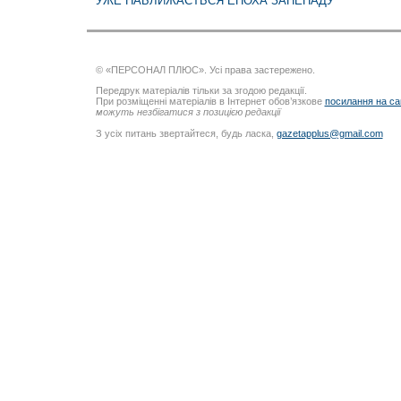
УЖЕ НАБЛИЖАЄТЬСЯ ЕПОХА ЗАНЕПАДУ
© «ПЕРСОНАЛ ПЛЮС». Усі права застережено.
Передрук матеріалів тільки за згодою редакції.
При розміщенні матеріалів в Інтернет обов’язкове
посилання на са
можуть незбігатися з позицією редакції
З усіх питань звертайтеся, будь ласка,
gazetapplus@gmail.com