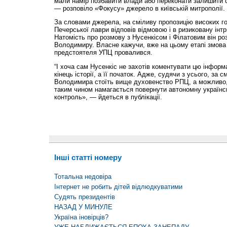
мали намір позбавити влади або переконати залишити с
— розповіло «Фокусу» джерело в київській митрополії.
За словами джерела, на сміливу пропозицію високих г
Печерської лаври відповів відмовою і в ризиковану інтр
Натомість про розмову з Нусенкісом і Філатовим він ро
Володимиру. Власне кажучи, вже на цьому етапі змова 
предстоятеля УПЦ провалився.
“І хоча сам Нусенкіс не захотів коментувати цю інформ
кінець історії, а її початок. Адже, судячи з усього, за
Володимира стоїть вище духовенство РПЦ, а можливо, 
таким чином намагається повернути автономну українсь
контроль», — йдеться в публікації.
Інші статті номеру
Тотальна недовіра
Інтернет не робить дітей відлюдкуватими
Судять президентів
НАЗАД У МИНУЛЕ
Україна іновірців?