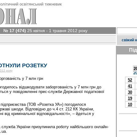
олітичний освітянський тижневик
№ 17 (474)
25 квітня - 1 травня 2012 року
свіжий 
Пі
ОТНУЛИ РОЗЕТКУ
2
2012 року
2
оргованість у 7 млн грн
52
41
огодилось відшкодувати заборгованість у 7 млн грн до
ться у повідомленні прес-служби Державної податкової
30
19
10
 підприємства (ТОВ «Розетка УА») погодилося
жаві шкоди. Відповідно до ч.4 ст. 212 КК України,
і від кримінальної відповідальності», – йдеться у
 служба України призупинила роботу найбільшого онлайн-
.ua.