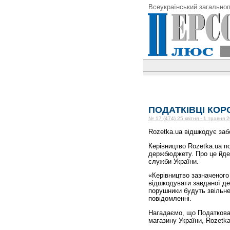
Всеукраїнський загальноп
ПОДАТКІВЦІ КОР
№ 17 (474) 25 квітня - 1 травня 
Rozetka.ua відшкодує заб
Керівництво Rozetka.ua п
держбюджету. Про це йде
служби України.
«Керівництво зазначеного
відшкодувати завданої дер
порушники будуть звільнен
повідомленні.
Нагадаємо, що Податкова
магазину України, Rozetka