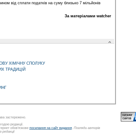
ином від сплати податків на суму близько 7 мільйонів
За матеріалами watcher
ОВУ ХІМІЧНУ СПОЛУКУ
Х ТРАДИЦІЙ
ИНГ
ва застережено.
годою редакції.
нтернет обов’язкове
посилання на сайт видання
.
Погляди авторів
 редакції