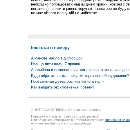
необхідно попрацювати над іміджем країни (новини з Ук
негативні) і знизити рівень корупції. Інвестори не будут
не має чіткого плану дій на майбутнє.
Інші статті номеру
Арганове масло від зморшок
Навіщо пити воду: 7 причин
Аварийная и сезонная очистка ливневых канализацион
Куда обратиться для покупки торгового оборудования?
Портативные детекторы магнитного поля
Как выбрать эксклюзивный презент
© «ПЕРСОНАЛ ПЛЮС». Усі права застережено.
Передрук матеріалів тільки за згодою редакції.
При розміщенні матеріалів в Інтернет обов’язкове
посилання на са
можуть незбігатися з позицією редакції