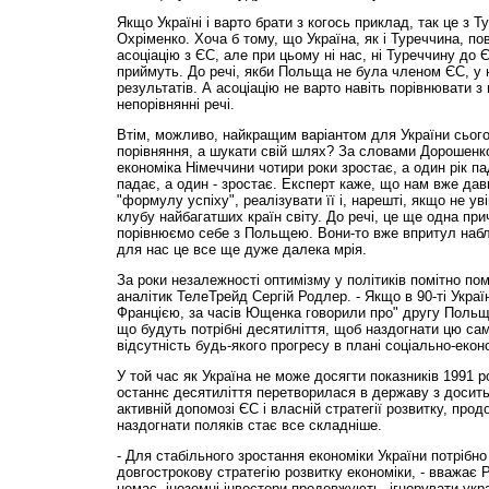
Якщо Україні і варто брати з когось приклад, так це з 
Охріменко. Хоча б тому, що Україна, як і Туреччина, по
асоціацію з ЄС, але при цьому ні нас, ні Туреччину до
приймуть. До речі, якби Польща не була членом ЄС, у н
результатів. А асоціацію не варто навіть порівнювати з
непорівнянні речі.
Втім, можливо, найкращим варіантом для України сього
порівняння, а шукати свій шлях? За словами Дорошенк
економіка Німеччини чотири роки зростає, а один рік пад
падає, а один - зростає. Експерт каже, що нам вже да
"формулу успіху", реалізувати її і, нарешті, якщо не ув
клубу найбагатших країн світу. До речі, це ще одна при
порівнюємо себе з Польщею. Вони-то вже впритул набл
для нас це все ще дуже далека мрія.
За роки незалежності оптимізму у політиків помітно по
аналітик ТелеТрейд Сергій Родлер. - Якщо в 90-ті Укра
Францією, за часів Ющенка говорили про" другу Польщу
що будуть потрібні десятиліття, щоб наздогнати цю са
відсутність будь-якого прогресу в плані соціально-еконо
У той час як Україна не може досягти показників 1991 
останнє десятиліття перетворилася в державу з досит
активній допомозі ЄС і власній стратегії розвитку, прод
наздогнати поляків стає все складніше.
- Для стабільного зростання економіки України потрібно
довгострокову стратегію розвитку економіки, - вважає Ро
немає, іноземні інвестори продовжують ігнорувати украї