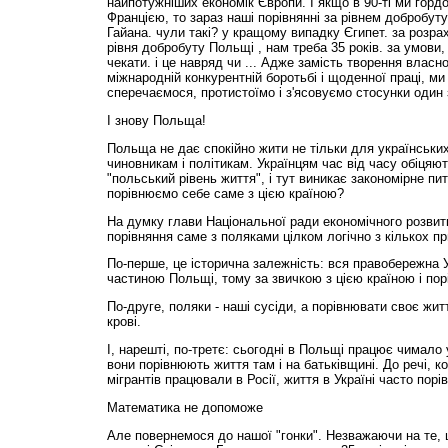
найпотужніших економік Європи. І якщо в 90-ті ми горд
Францією, то зараз наші порівнянні за рівнем добробуту 
Гайана. чули такі? у кращому випадку Єгипет. за розр
рівня добробуту Польщі , нам треба 35 років. за умови
чекати. і це навряд чи ... Адже замість творення власн
міжнародній конкурентній боротьбі і щоденної праці, ми
сперечаємося, протистоїмо і з'ясовуємо стосунки один 
І знову Польща!
Польща не дає спокійно жити не тільки для українських
чиновникам і політикам. Українцям час від часу обіцяют
"польський рівень життя", і тут виникає закономірне пи
порівнюємо себе саме з цією країною?
На думку глави Національної ради економічного розвит
порівняння саме з поляками цілком логічно з кількох пр
По-перше, це історична залежність: вся правобережна Ук
частиною Польщі, тому за звичкою з цією країною і по
По-друге, поляки - наші сусіди, а порівнювати своє жит
крові.
І, нарешті, по-третє: сьогодні в Польщі працює чимало 
вони порівнюють життя там і на батьківщині. До речі, 
мігрантів працювали в Росії, життя в Україні часто пор
Математика не допоможе
Але повернемося до нашої "гонки". Незважаючи на те,