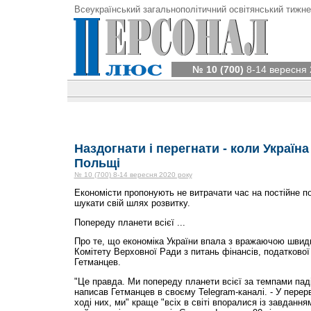
Всеукраїнський загальнополітичний освітянський тижне
№ 10 (700)
8-14 вересня 
Наздогнати і перегнати - коли Україна
Польщі
№ 10 (700) 8-14 вересня 2020 року
Економісти пропонують не витрачати час на постійне по
шукати свій шлях розвитку.
Попереду планети всієї ...
Про те, що економіка України впала з вражаючою швидкі
Комітету Верховної Ради з питань фінансів, податкової
Гетманцев.
"Це правда. Ми попереду планети всієї за темпами паді
написав Гетманцев в своєму Telegram-каналі. - У перерв
ході них, ми" краще "всіх в світі впоралися із завдання