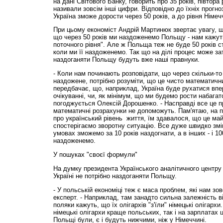
на дані Світового Банку, говорить про 35 років, півтора
називали зовсім інші цифри. Відповідно до їхніх прогно
Україна зможе дорости через 50 років, а до рівня Німеч
При цьому економіст Андрій Мартинюк звертає увагу, що
що через 50 років ми наздоженемо Польщу - нам кажут
поточного рівня". Але ж Польща теж не буде 50 років сто
коли ми її наздоженемо. Так що на ділі процес може за
наздоганяти Польщу будуть вже наші правнуки.
- Коли нам починають розповідати, що через скільки-то 
наздожене, потрібно розуміти, що це чисто математичн
передбачає, що, наприклад, Україна буде рухатися впе
очікуванні, чи, як мінімум, що ми будемо рости набагат
погоджується Олексій Дорошенко. - Насправді все це п
математичні розрахунки не допоможуть. Пам'ятаю, на п
про український рівень життя, їм здавалося, що це ма
спостерігаємо зворотну ситуацію. Все дуже швидко змі
умовах зможемо за 10 років наздогнати, а в інших - і 10
наздоженемо.
У пошуках "своєї формули"
На думку президента Українського аналітичного центр
Україні не потрібно наздоганяти Польщу.
- У польській економіці теж є маса проблем, які нам зовс
експерт. - Наприклад, там занадто сильна залежність ві
поляки кажуть, що їх олігархів "з'їли" німецькі олігарх
німецькі олігархи краще польських, так і на зарплатах 
Польщі були, є і будуть нижчими, ніж у Німеччині.