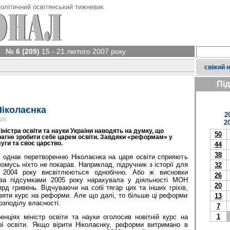
олітичний освітянський тижневик
№ 6 (209)
15 - 21 лютого 2007 року
свіжий 
Пі
іколаєнка
2
оку
2
ністра освіти та науки України наводять на думку, що
50
агне зробити себе царем освіти. Завдяки «реформам» у
уги та своє царство.
44
38
, однак перетворенню Ніколаєнка на царя освіти сприяють
 чомусь ніхто не покарав. Наприклад, підруч­ник з історії для
32
ї 2004 року висвітлюються однобічно. Або ж висновки
26
 за підсумками 2005 року нарахувала у діяльності МОН
20
д гривень. Відчуваючи на собі тягар цих та інших гріхів,
зяти курс на рефор­ми. Але що далі, то більше ці реформи
13
зподілу власності.
7
1
нціях міністр освіти та науки оголосив новітній курс на
ї освіти. Якщо вірити Ніколаєнку, реформи витримано в