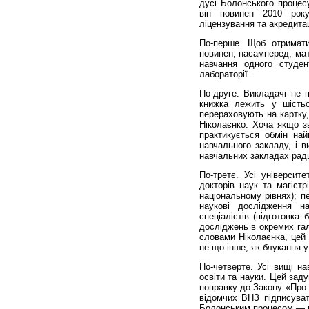
дусі Болонського процесу
він повинен 2010 рок
ліцензування та акредитац
По-перше. Щоб отримати
повинен, насамперед, мат
навчання одного студен
лабораторії.
По-друге. Викладачі не 
книжка лежить у шістьо
перераховують на картку,
Ніколаєнко. Хоча якщо з
практикується обмін на
навчального закладу, і в
навчальних закладах рад
По-третє. Усі університе
докторів наук та магіст
національному рівнях); пе
наукові дослідження на
спеціалістів (підготовка 
досліджень в окремих гал
словами Ніколаєнка, цей 
не що інше, як блукання у
По-четверте. Усі вищі на
освіти та науки. Цей за
поправку до Закону «Про 
відомчих ВНЗ підписувати
Болонським процесом — н