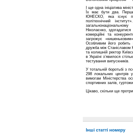
І ще одна ініціатива міні
Їх має бути два. Перши
ЮНЕСКО, яка існує при
політехнічний інстит
загальнонаціональному
Ніколаєнко, здогадатися 
комерційні та конкурен
загрожує «кишеньковим
Особливим його робить н
дружба між Станіславом Н
та колишній ректор Київсь
в Україні з’явилося стіл
тестування випускників.
У тотальній боротьбі з п
298 локальних центрів у
вимогам Міністерства осв
спортивних залів, гуртожи
Цікаво, скільки ще протр
Інші статті номеру