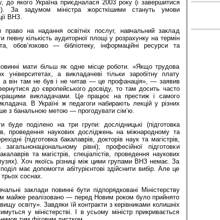
, до якого Україна приєдналася 2003 року (і завершитися
у). За задумом міністра жорсткішими стануть умови
ії ВНЗ.
 право на надання освітніх послуг, навчальний заклад
и певну кількість аудиторної площі у розрахунку на термін
та, обов’язково — бібліотеку, інформаційні ресурси та
повинні мати більш як одне місце роботи. «Якщо трудова
х університетах, а викладачеві тільки заробітну плату
 а він там не був і не читав — це профанація», — заявив
вернутися до європейського досвіду, то там досить часто
йкращими викладачами. Це працює на престиж і самого
икладача. В Україні ж педагоги набирають лекцій у різних
ше з банальною метою — прогодувати сім’ю.
ти буде поділено на три групи: дослідницькі (підготовка
рів, проведення наукових досліджень на міжнародному та
рехідні (підготовка бакалаврів, докторів наук та магістрів,
 загальнонаціональному рівні); професійної підготовки
бакалаврів та магістрів, спеціалістів, проведення наукових
узях). Хоч якоїсь різниці між цими групами ВНЗ немає. За
поділ має допомогти абітурієнтові здійснити вибір. Але це
 трьох соснах.
вчальні заклади повинні бути підпорядковані Міністерству
дум майже реалізовано — перед Новим роком було прийнято
вищу освіту». Завдяки їй контракти з керівниками колишніх
муться у міністерстві. І в усьому міністр прикривається
емов тим фіговим листком.