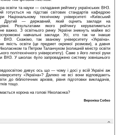
стра освіти та науки — складання рейтингу українських ВНЗ.
й готується на підставі світових стандартів кафедрою
 Національному технічному університеті «Київський
ут». Другий — державний, який оцінить заклади на
 рівні. Результатами якого рейтингу керуватиметься
не важко. З освітнього ринку України зникнуть майже всі
тоспроможні навчальні заклади. Усі, хто так чи інакше
» ВНЗ. Скажімо, так званому університету «Україна».
е якість освіти (це предмет окремої розмови), а давня
іколаєнком та Петром Таланчуком (колишній міністр освіти
кого політехнічного університету). Саме з його легкої руки
ьки ВНЗ. У школах було запроваджено систему зовнішнього
севдоосвітою дивує ось що — чому і досі у всій Україні аж
ніверситету «Україна»? Далеко не всі вони відповідають
іти до бібліотечних архівів, рівня підготовки викладачів,
тків тощо.
имається корона на голові Ніколаєнка?
Вероніка Собко