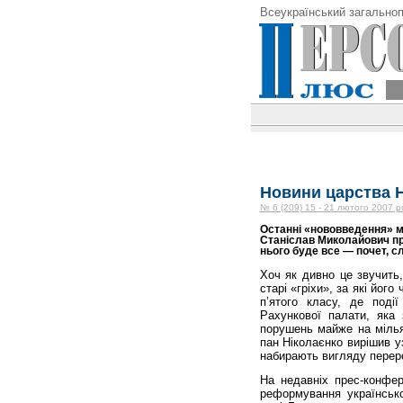
Всеукраїнський загальноп
Новини царства Н
№ 6 (209) 15 - 21 лютого 2007 р
Останні «нововведення» мі
Станіслав Миколайович пр
нього буде все — почет, сл
Хоч як дивно це звучить
старі «гріхи», за які його
п’ятого класу, де поді
Рахункової палати, яка
порушень майже на мільяр
пан Ніколаєнко вирішив у
набирають вигляду переро
На недавніх прес-конфере
реформування українсько