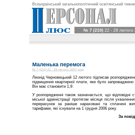
Всеукраїнський загальнополітичний освітянський тижне
№ 7 (210)
22 - 28 лютого 
Маленька перемога
№ 7 (210) 22 - 28 лютого 2007 року
Леонід Черновецький 12 лютого підписав розпоряджен
підвищення квартирної плати, яке було запроваджено у
Він має становити 1,9.
У розпорядженні також зазначається, що відповідні ст
міської адміністрації протягом місяця після ухваленн
перерахунок за раніше нараховані та сплачені жит
тарифами, які існували на 1 грудня 2006 року.
За пові