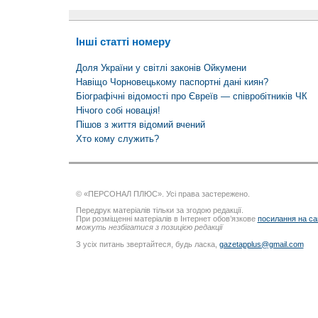
Інші статті номеру
Доля України у світлі законів Ойкумени
Навіщо Чорновецькому паспортні дані киян?
Біографічні відомості про Євреїв — співробітників ЧК
Нічого собі новація!
Пішов з життя відомий вчений
Хто кому служить?
© «ПЕРСОНАЛ ПЛЮС». Усі права застережено.
Передрук матеріалів тільки за згодою редакції.
При розміщенні матеріалів в Інтернет обов’язкове
посилання на са
можуть незбігатися з позицією редакції
З усіх питань звертайтеся, будь ласка,
gazetapplus@gmail.com