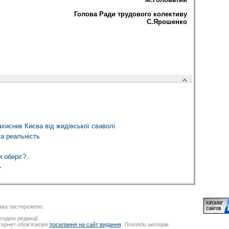
Голова Ради трудового колективу
С.Ярошенко
исник Києва від жидівської сваволі
та реальність
 оберіг?..
»
ва застережено.
годою редакції.
нтернет обов’язкове
посилання на сайт видання
.
Погляди авторів