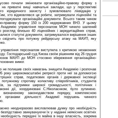
сово почали змінювати організаційно-правову форму з
 на приватні вищі навчальні заклади, що у перспективі
ого юридичного захисту і зумовлювало ліквідацію у
им, хто відмовлявся це робити, затримували ліцензійні та
 погоджували організаційні документи. Всього таким чином
йно-правову форму 150 із 200 недержавних ВНЗ. У цьому
у Академію управління персоналом МОН чинило шалений
 розгляд близько 40 ліцензійних і акредитаційних справ,
алися статутні документи, затримувалося вирішення інших
о свідчить про потужну рейдерську атаку на МАУП, яку
нко.
 управління персоналом виступила з критикою незаконних
суду. Господарський суд Києва своїм рішенням від 26 грудня
позов МАУП до МОН стосовно збереження орга­нізаційно-
позовних вимог.
о не полишив своїх намагань знищити Академію і розпочав
05 року широкомасштабні репресії проти неї за допомогою
у­трішніх справ, податкових органів і державної ін­спекції
 потужному спротиву колективу співробітників, студентів
ків, за підтримки широкої громадськості, політичних і
аконні дії, координовані С.Ніколаєнком, було зупинено.
 визначеному законодавством порядку, комплексною
ми органами діяльності Академії порушень чинного
о.
олаєнко неодноразово висловлював думку про необхідність
 безпідставно звинувачуючи їх у наданні неякісних освітніх
необ­хідність передачі їх майна в іншу власність, зокрема