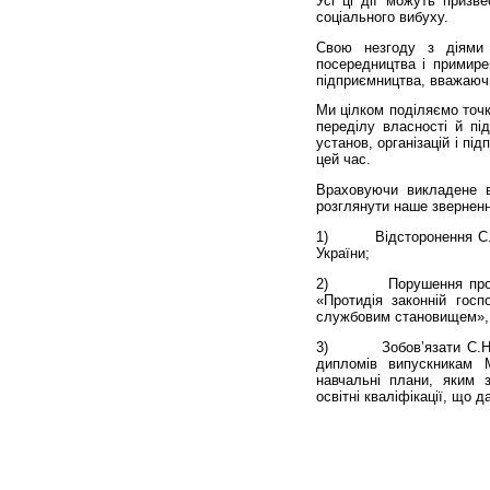
Усі ці дії можуть призв
соціального вибуху.
Свою незгоду з діями 
посередництва і примирен
підприємництва, вважаючи
Ми цілком поділяємо точк
переділу власності й пі
установ, організацій і пі
цей час.
Враховуючи викладене ви
розглянути наше звернення
1)
Відсторонення С.Ні­­­­­
України;
2)
Порушення проти С.Н
«Протидія законній госп
службовим становищем», 
3)
Зобов’язати С.Ні­кол
дипломів випускникам М
навчальні плани, яким з
освітні кваліфікації, що