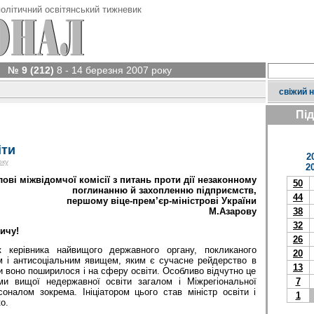
олітичний освітянський тижневик
№ 9 (212)
8 - 14 березня 2007 року
свіжий 
Пі
іти
2
оку
2
лові
міжвідомчої
комісії
з
питань
проти дії
незаконному
50
поглинанню
й
захопленню
під
приємств
,
44
першому
віце
-
прем
’
єр
-
міністрові
України
М
.
Азарову
38
32
ичу!
26
 керівника найвищого державного органу, покликаного
20
м і антисоціальним явищем, яким є сучасне рейдерство в
13
ки воно поширилося і на сферу ос­віти. Особливо відчутно це
7
и вищої недержавної освіти загалом і Міжрегіональної
оналом зокрема. Ініціатором цього став міністр освіти і
1
о.