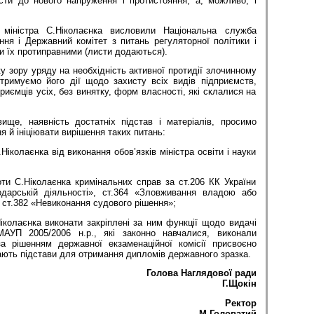
ести до нового напруження і протистояння, а, можливо, і
міністра С.Ніколаєнка висловили Національна служба
ня і Державний комітет з питань регуляторної політики і
 їх протиправними (листи додаються).
у зору уряду на необхідність активної протидії злочинному
дтримуємо його дії щодо захисту всіх видів підприємств,
дприємців усіх, без винятку, форм власності, які склалися на
ще, наявність достатніх підстав і матеріалів, просимо
 й ініціювати вирішення таких питань:
колаєнка від виконання обов’язків міністра освіти і науки
іколаєнка кримінальних справ за ст.206 КК України
одарській діяльності», ст.364 «Зловживання владою або
ст.382 «Невиконання судового рішення»;
аєнка виконати закріплені за ним функції щодо видачі
АУП 2005/2006 н.р., які законно навчалися, виконали
а рішенням державної екзаменаційної комісії присвоєно
 дають підстави для отримання дипломів державного зразка.
Голова Наглядової ради
Г.Щокін
Ректор
М.Головатий