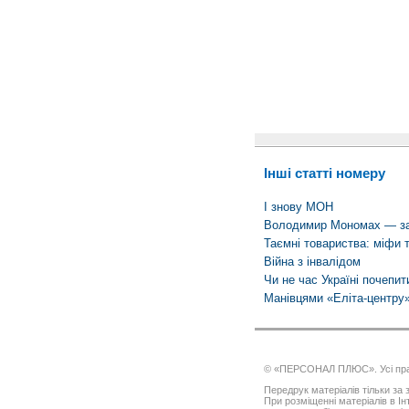
Інші статті номеру
І знову МОН
Володимир Мономах — зах
Таємні товариства: міфи 
Війна з інвалідом
Чи не час Україні почепити
Манівцями «Еліта-центру
© «ПЕРСОНАЛ ПЛЮС». Усі пра
Передрук матеріалів тільки за з
При розміщенні матеріалів в І