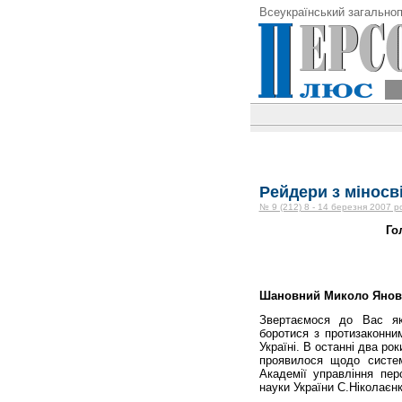
Всеукраїнський загальноп
Рейдери з міносв
№ 9 (212) 8 - 14 березня 2007 р
Го
Шановний Миколо Янов
Звертаємося до Вас як
боротися з протизаконни
Україні. В останні два ро
проявилося щодо систем
Академії управління перс
науки України С.Ніко­лаєнк