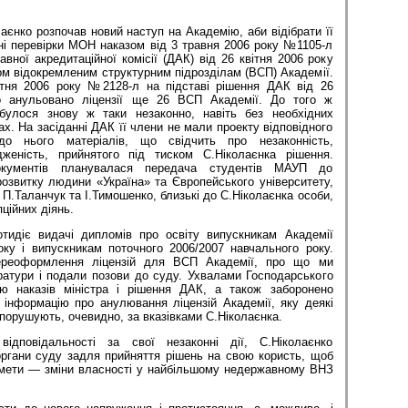
лаєнко розпочав новий наступ на Академію, аби відібрати її
ні перевірки МОН наказом від 3 травня 2006 року №1105-л
авної акредитаційної комісії (ДАК) від 26 квітня 2006 року
ом відокремленим структурним під­розділам (ВСП) Академії.
ня 2006 року №2128-л на підставі рішення ДАК від 26
о анульовано ліцензії ще 26 ВСП Академії. До того ж
дбулося знову ж таки незаконно, навіть без необхідних
ах. На засіданні ДАК її члени не мали проекту відповідного
до нього матеріалів, що свідчить про незаконність,
дженість, прийнятого під тиском С.Ніколаєнка рі­шення.
окументів планувалася передача студентів МАУП до
розвитку людини «Україна» та Європейського університету,
 П.Таланчук та І.Тимошенко, близькі до С.Ніколаєнка особи,
ційних діянь.
отидіє видачі дипломів про освіту випускникам Академії
оку і випускникам поточного 2006/2007 навчального року.
переоформлення ліцензій для ВСП Академії, про що ми
ратури і подали позови до суду. Ухвалами Господарського
ю наказів міністра і рішення ДАК, а також заборонено
ін­формацію про анулювання ліцензій Академії, яку деякі
порушують, очевидно, за вказівками С.Ніколаєнка.
ідповідальності за свої незаконні дії, С.Ніколаєнко
органи суду задля прийняття рішень на свою користь, щоб
 мети — зміни власності у найбільшому недержавному ВНЗ