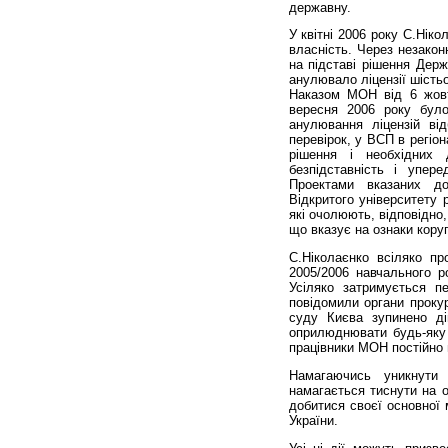
державну.
У квітні 2006 року С.Ніко
власність. Через незакон
на підставі рішення Держ
анулювало ліцензії шість
Наказом МОН від 6 жовт
вересня 2006 року бул
анулювання лі­цензій ві
перевірок, у ВСП в регіон
рішення і необхідних 
безпідставність і упере
Проектами вказаних д
Відкритого університету 
які очолюють, відповідно,
що вказує на ознаки коруп
С.Ніколаєнко всіляко пр
2005/2006 навчального р
Усіляко затримується 
повідомили органи проку
суду Києва зупинено ді
оприлюднювати будь-яку 
працівники МОН постійно 
Намагаючись уникнути в
намагається тиснути на 
добитися своєї основної
України.