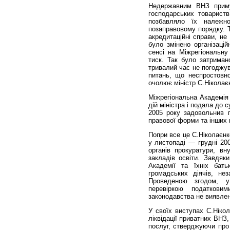
Недержавним ВНЗ приму
господарських товариств
позбавляло їх належн
позаправовому порядку. Т
акредитаційні справи, не
було змінено організаці
сенсі на Міжрегіональн
тиск. Так було затримано
тривалий час не погоджув
питань, що неспростовн
очолює міністр С.Нікола­є
Міжрегіональна Академія
дій міністра і подала до 
2005 року задовольнив 
правової форми та інших 
Попри все це С.Ніколаєнк
у листопаді — грудні 20
ор­ганів прокуратури, вн
закладів освіти. Завдяки
Академії та їхніх бать
громадських діячів, нез
Проведеною згодом, у
перевіркою податкови
законодавства не виявлен
У своїх виступах С.Ні­к
ліквідації приватних ВНЗ,
послуг, стверджуючи про 