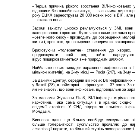
«Перша причина різкого зростання ВІЛ-інфікованих 
відносини без засобів захисту», — зазначила директо
року ЕЦКХ зареєстрував 20 000 нових носіїв ВІЛ, але
— сказала вона.
Засоби захисту широко рекламуються у ЗМІ, вони д
захворюваності зростає. Дуже часто саме реклама през
«безпечного сексу» призводить до розбещення молоді
життя і, зрештою, до поширення венеричних захворюва
Враховуючи «толерантне» ставлення до хворих,
продовжувати свій рід, тобто народжув
вірус поширюватиметься вже природним шляхом.
Найбільше нових випадків зараження зафіксовано в По
мільйон жителів), на 2-му місці — Росія (247), на 3-му —
За даними Центру, середній вік нових ВІЛ-інфікованих 
у Латвії (28), а найстарші — французи — 37 років. За
які не знають, що вони інфіковані, відповідальні за за
За словами Жужанни Якаб, ВІЛ-інфекція стрімко по
наркотиків. Така сама ситуація і в країнах східн
епідемії століття. У СНД лідери за кількістю інфі
Молдавія.
Висновок один: що більшу свободу сексуальних в
більше толерантності суспільство проявляє до нар
легалізації наркоти, то більший ступінь захворюваності