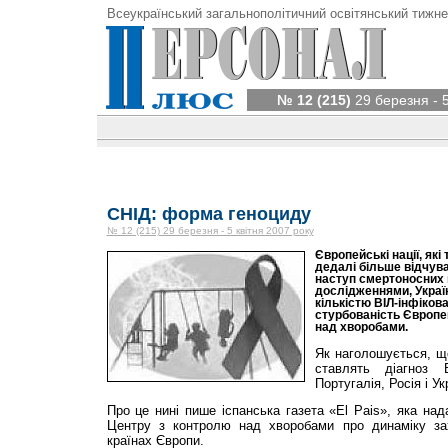
Всеукраїнський загальнополітичний освітянський тижне
№ 12 (215)
29 березня - 5
СНІД: форма геноциду
№ 12 (215) 29 березня - 5 квітня 2007 року
Європейські нації, які 
дедалі більше відчув
наступ смертоносних в
дослідженнями, Украї
кількістю ВІЛ-інфіков
стурбованість Європе
над хворобами.
Як наголошується, щ
ставлять діагноз
Португалія, Росія і Ук
Про це нині пише іспанська газета «El Pais», яка на
Центру з контролю над хворобами про динаміку за
країнах Європи.