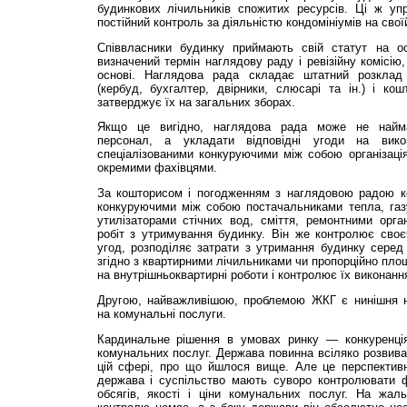
будинкових лічильників спожитих ресурсів. Ці ж упр
постійний контроль за діяльністю кондомініумів на своїй
Співвласники будинку приймають свій статут на ос
визначений термін наглядову раду і ревізійну комісію
основі. Наглядова рада складає штатний розклад
(кербуд, бух­галтер, двірники, слюсарі та ін.) і к
затверджує їх на загальних зборах.
Якщо це вигідно, наглядова рада може не найм
персонал, а укладати відповідні угоди на вико
спеціалізованими конкуруючими між собою організаці
окремими фахівцями.
За кошторисом і погодженням з наглядовою радою к
конкуруючими між собою постачальниками тепла, газу
утилізаторами стічних вод, сміття, ремонтними орга
робіт з утримування будинку. Він же контролює своє
угод, розподіляє затрати з утримання будинку серед 
згідно з квартирними лічильниками чи пропорційно пло
на внутрішньоквартирні роботи і контролює їх виконанн
Другою, найважливішою, проблемою ЖКГ є нинішня н
на комунальні послуги.
Кардинальне рішення в умовах ринку — конкуренція
комунальних послуг. Держава повинна всіляко розвив
цій сфері, про що йшлося ви­ще. Але це перспектив
держава і суспільство мають суворо контролювати 
обсягів, якості і ціни комунальних послуг. На жаль