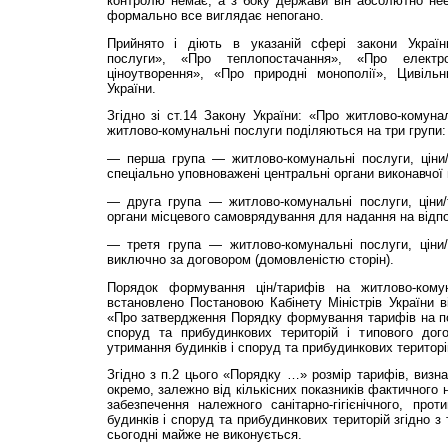
контролю немає, а з боку держави він абсолютно нее
формально все виглядає непогано.
Прийнято і діють в указаній сфері закони Україн
послуги», «Про теплопостачання», «Про електр
ціноутворення», «Про природні монополії», Цивіль
України.
Згідно зі ст.14 Закону України: «Про житлово-комуна
житлово-комунальні послуги поділяються на три групи:
— перша група — житлово-комунальні послуги, ціни
спеціально уповноважені центральні органи виконавчої
— друга група — житлово-комунальні послуги, ціни
органи місцевого самоврядування для надання на відпов
— третя група — житлово-комунальні послуги, ціни
виключно за договором (домовленістю сторін).
Порядок формування цін/тарифів на житлово-кому
встановлено Постановою Кабінету Міністрів України 
«Про затвердження Порядку формування тарифів на по
споруд та прибудинкових територій і типового дог
утримання будинків і споруд та прибудинкових територі
Згідно з п.2 цього «Порядку …» розмір тарифів, виз
окремо, залежно від кількісних показників фактичного
забезпечення належного санітарно-гігієнічного, прот
будинків і споруд та прибудинкових територій згідно з
сьогодні майже не виконується.