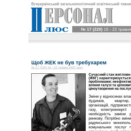
Всеукраїнський загальнополітичний освітянський тижне
№ 17 (220)
16 - 22 травня
Щоб ЖЕК не був требухарем
№ 17 (220) 16 - 22 травня 2007 року
Сучасний стан житлово-
(ЖКГ) характеризуєтьс
проблемами: неефективна
вління галузі та цілкови
ціноутворення на послу
Зміни у відносинах вла
будинків, квартир,
організацій, підприємс
газу, електроенергі
необхідність заміни
ринкову. Потрібно змін
радянського монополь
комунальних послуг 