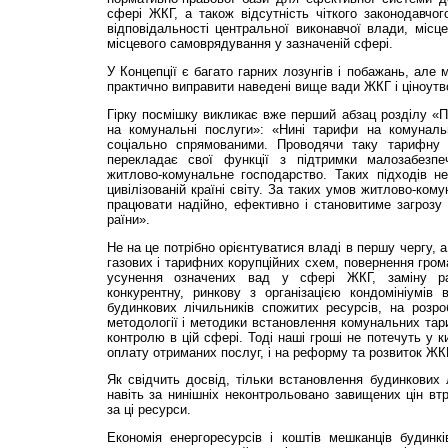
сфері ЖКГ, а також відсутність чіткого законодавчог
відповідальності центральної виконавчої влади, місце
місцевого самоврядування у зазначеній сфері.
У Концепції є багато гарних лозунгів і побажань, але 
практично виправити наведені вище вади ЖКГ і ціноутв
Гірку посмішку викликає вже перший абзац розділу «
на комунальні послуги»: «Нині тарифи на комуналь
соціально спрямованими. Проводячи таку тарифну 
перекладає свої функції з підтримки малозабезп
житлово-комунальне господарство. Таких підходів не
цивілізованій країні світу. За таких умов житлово-ко
працювати надійно, ефективно і становитиме загрозу 
раїни».
Не на це потрібно орієнтуватися владі в першу чергу, 
газових і тарифних корупційних схем, повернення гром
усунення означених вад у сфері ЖКГ, заміну р
конкурентну, ринкову з організацією кондомініумів 
будинкових лічильників спожитих ресурсів, на розр
методології і методики встановлення комунальних тар
контролю в цій сфері. Тоді наші гроші не потечуть у ки
оплату отриманих послуг, і на реформу та розвиток ЖК
Як свідчить досвід, тільки встановлення будинкових л
навіть за нинішніх неконтрольовано завищених цін вт
за ці ресурси.
Економія енергоресурсів і коштів мешканців будин