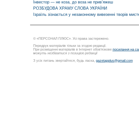
Інвестор — не коза, до воза не прив’яжеш
РОЗБУДОВА ХРАМУ СЛОВА УКРАЇНИ
Ізраїль зізнається у незаконному вивезенні творів мист
© «ПЕРСОНАЛ ПЛЮС». Усі права застережено.
Передрук матеріалів тільки за згодою редакції.
При розміщенні матеріалів в Інтернет обов’язкове
посилання на са
можуть незбігатися з позицією редакції
З усіх питань звертайтеся, будь ласка,
gazetapplus@gmail.com