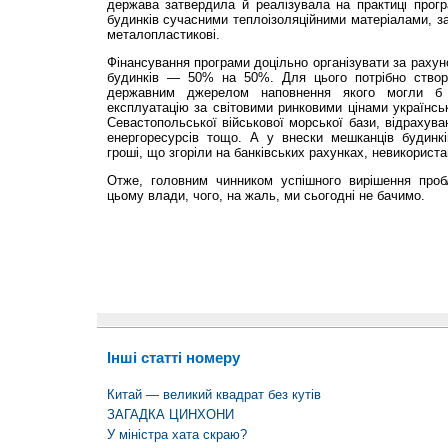
держава затвердила й реалізувала на практиці прогр
будинків сучасними теплоізоляційними матеріалами, за
металопластикові.
Фінансування програми доцільно організувати за рахун
будинків — 50% на 50%. Для цього потрібно створ
державним джерелом наповнення якого могли б 
експлуатацію за світовими ринковими цінами українськ
Севастопольської військової морської бази, відрахува
енергоресурсів тощо. А у внески мешканців будинків
гроші, що згоріли на банківських рахунках, невикориста
Отже, головним чинником успішного вирішення проб
цьому влади, чого, на жаль, ми сьогодні не бачимо.
Інші статті номеру
Китай — великий квадрат без кутів
ЗАГАДКА ЦИНХОНИ
У міністра хата скраю?