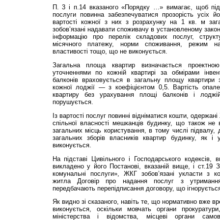
П. 3 і п.14 вказаного «Порядку …» вимагає, щоб п
послуги повинна забезпечуватися прозорість усіх й
вартості кожної з них з розрахунку на 1 кв. м за
зобов’язані надавати споживачу в установленому зако
інформацію про перелік складових послуг, струк
місячного платежу, норми споживання, режим на
властивості тощо, що не виконується.
Загальна площа квартир визначається проектною
уточненнями по кожній квартирі за обмірами інв
балконів враховується в загальну площу квартири 
кожної лоджії — з коефіцієнтом 0,5. Вар­тість опал
квартиру без урахування площі бал­конів і лодж
порушується.
Із вартості послуг повинні відніматися кошти, одержан
спільної власності мешканців будинку, що також не 
загальних місць користування, в тому числі підвалу,
загальних зборів власників квартир будинку, як і
виконується.
На підставі Цивільного і Господарського кодексів, 
викладено у його Постанові, вказаній вище, і ст.19 
комунальні послуги», ЖКГ зобов’язані укласти з к
житла Договір про надання послуг з утримання
передбачають перепідписання договору, що ігноруєтьс
Як видно зі сказаного, навіть те, що нормативно вже в
виконується, оскільки мовчать органи прокуратури,
міністерства і відомства, місцеві органи самов