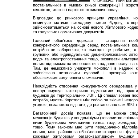
споживача, який матим
постачальників в умовах їхньої конкуренції і жорс
кількістю, якістю і вартістю отриманих послуг.
Відповідно до ринкового принципу управління, н
неминуче матиме викладену нижче будову, створе
здійснюватиметься на основі нового Житлового кодек
та галузевих нормативних документів.
Головний обов’язок держави — створення необх
конкурентного середовища серед постачальників ко
потрібно не забороняти, як сьогодні це робиться, 
групових або індивідуальних децентралізованих авто
водо- та електропостачання тощо, розвивати альтернат
великі підприємства-монополісти з надання послуг на 
Там, де неможливо уникнути монополії в наданні ко
зобов’язана встановити суворий і прозорий кон
обов’язковим залученням споживачів.
Необхідність створення конкурентного середовища 
послуг змушує категорично відмовитися від практи
будинків до територіальних ЖКГ. Ці спеціалізовані по
потреба, мусять боротися між собою за якісне і недор
угодою, незалежно від того, де розташовано сам ЖКГ і
Багаторічний досвід показав, що не можна споді
мешканців будинків у кондомініуми (товариства співвла
ними бу­дин­кових лічильників тепла, газу, холодної,
тощо. Тому законом має бути передбачено відповід
селищ, міст, районів за обов’язкове створення і функц
кожному житловому багатоквартирному будинку к