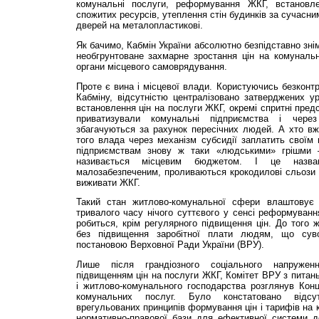
комунальні послуги, реформування ЖКГ, встановле
спожитих ресурсів, утеплення стін будинків за сучасним
дверей на металопластикові.
Як бачимо, Кабмін Ук­раїни абсолютно безпідставно зні
необгрунтоване захмарне зростання цін на комунальн
органи місцевого самоврядування.
Проте є вина і місцевої влади. Користуючись безконтр
Кабміну, відсутністю централізовано затверджених у
встановлення цін на послуги ЖКГ, окремі спритні пред
приватизували комунальні підприємства і чере
збагачуються за рахунок пересічних людей. А хто вж
того влада через механізм субсидії заплатить своїм
підприємствам знову ж таки «людськими» грішми 
називається місцевим бюджетом. І це назв
малозабезпеченим, проливаються крокодилові сльози 
виживати ЖКГ.
Такий стан житлово-комунальної сфери влаштовує
тривалого часу нічого суттєвого у сенсі реформуванн
робиться, крім регулярного підвищення цін. До того 
без підвищення заробітної плати людям, що суво
постановою Верховної Ради України (ВРУ).
Лише після грандіозного соціального напруження
підвищенням цін на послуги ЖКГ, Комітет ВРУ з питань
і житлово-комунального господарства розглянув Конц
комунальних послуг. Було констатовано відсу
врегульованих принципів формування цін і тарифів на к
нормативно-правової бази для ефективної системи 