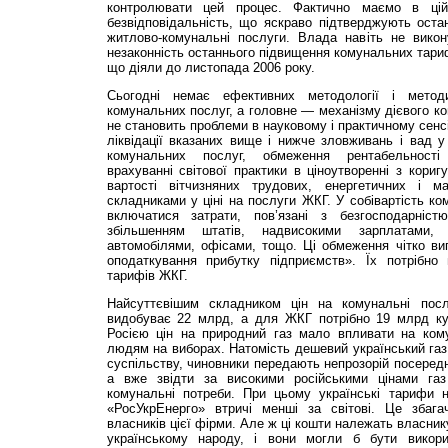
контролювати цей процес. Фактично маємо в цій 
безвідповідальність, що яскраво підтверджують остан
житлово-комунальні послуги. Влада навіть не вико
незаконність останнього підвищення комунальних тариф
що діяли до листопада 2006 року.
Сьогодні немає ефективних методології і метод
комунальних послуг, а головне — механізму дієвого ко
не становить проблеми в науковому і практичному сенс
ліквідації вказаних вище і нижче зловживань і вад 
комунальних послуг, обмеження рента­бель­ності
врахуванні світової практики в ціноутворенні з кори
вартості вітчизняних трудових, енергетичних і ма
складниками у ціні на послуги ЖКГ. У собівартість ко
включатися затрати, пов’язані з безгосподарніст
збільшенням штатів, надвисокими зарплатами, 
автомобілями, офісами, тощо. Ці обмеження чітко ви
оподаткування прибутку підприємств». Їх потрібно
тарифів ЖКГ.
Найсуттєвішим складником цін на комунальні послу
видобуває 22 млрд, а для ЖКГ потрібно 19 млрд ку
Росією цін на природний газ мало впливати на кому
людям на виборах. Натомість дешевий український газ
суспільству, чиновники передають непрозорій посередн
а вже звідти за високими російськими цінами га
комунальні потреби. При цьому українські тарифи 
«РосУкрЕнерго» втричі менші за світові. Це збаг
власників цієї фірми. Але ж ці кошти належать власни
українському народу, і вони могли б бути викор