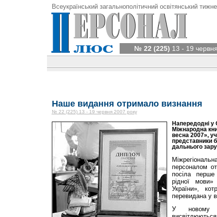
Всеукраїнський загальнополітичний освітянський тижне
№ 22 (225)
13 - 19 червн
Наше видання отримало визнання
№ 22 (225) 13 - 19 червня 2007 року
Напередодні у 
Міжнародна кн
весна 2007», уч
представники б
дальнього зару
Міжрегіонал
персоналом о
посіла перше
рідної мови»
України», ко
перевидана у 
У новому б
висвітлюються