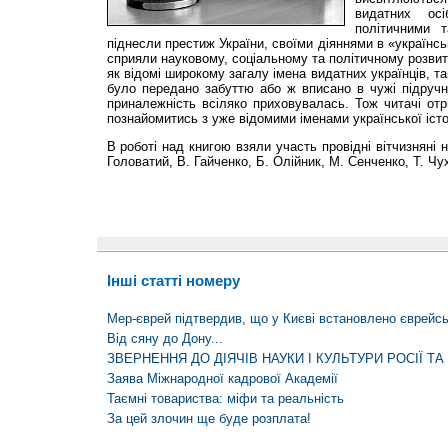
видатних осі
політичними 
піднесли престиж України, своїми діяннями в «українсь
сприяли науковому, соціальному та політичному розвит
як відомі широкому загалу імена видатних українців, так
було передано забуттю або ж вписано в чужі підручник
приналежність всіляко приховувалась. Тож читачі от
познайомитись з уже відомими іменами української істор
В роботі над книгою взяли участь провідні вітчизняні н
Головатий, В. Гайченко, Б. Олійник, М. Сенченко, Т. Чу
Інші статті номеру
Мер-єврей підтвердив, що у Києві встановлено єврейс
Від сяну до Дону...
ЗВЕРНЕННЯ ДО ДІЯЧІВ НАУКИ І КУЛЬТУРИ РОСІЇ ТА
Заява Міжнародної кадрової Академії
Таємні товариства: міфи та реальність
За цей злочин ще буде розплата!