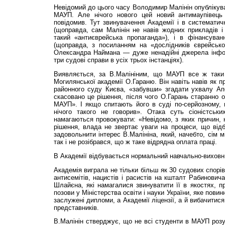
Невідомий до цього часу Володимир Малінін опублікував
МАУП. Але нічого нового цей новий антимаупівець 
повідомив. Тут звинувачення Академії і в систематичн
(щоправда, сам Малінін не навів жодних прикладів і
такий «антиєврейська пропаганда»), і в фінансуванн
(щоправда, з посиланням на «дослідників єврейсько
Олександра Наймана — дуже ненадійні джерела інформ
три судові справи в усіх трьох інстанціях).
Виявляється, за В.Ма­лініним, що МАУП все ж таки
Могилянської академії О.Гараню. Він навіть навів як п
районного суду Києва, «забувши» згадати ухвалу Ап
скасовано це рішення, після чого О.Гарань старанно 
МАУП». І якщо спитають його в суді по-серйозному, 
нічого такого не говорив». Отака суть сіоністськ
намагаються провокувати: «Невідомо, з яких причин, 
рішення, влада не звертає уваги на процеси, що ві
задовольнити інтерес В.Малініна, який, начебто, сім м
так і не розібрався, що ж таке відрядна оплата праці.
В Академії відбувається нормальний навчально-виховн
Академія виграла не тільки більш як 30 судових спорів
антисемітів, нацистів і расистів на кшталт Рабинович
Шлайєна, які намагалися звинуватити її в якостях, п
позови у Міністерства освіти і науки України, яке пови
заслужені дипломи, а Академії ліцензії, а й вибачитис
представників.
В.Малінін стверджує, що не всі студенти в МАУП розум