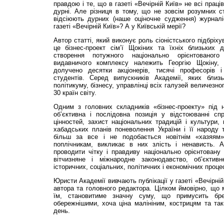
правдою і те, що в газеті «Вечірній Київ» не всі праці
дурні. Але різниця в тому, що не зовсім розумних с
відсіюють дурних (наше оціночне судження) журналі
газеті «Вечірній Київ»? А у Київській мерії?
Автор статті, який виконує роль сіоністського підбрі
це бізнес-проект сім’ї Щокіних та їхніх близьких д
створення потужного національно орієнтованого
видавничого комплексу належить Георгію Щокіну, 
долучено десятки акціонерів, тисячі професорів і
студентів. Серед випускників Академії, яких близ
політикуму, бізнесу, управлінці всіх галузей величезно
30 країн світу.
Одним з головних складників «бізнес-проекту» під
об’єктивна і послідовна позиція у відстоюванні спр
цінностей, захист національних традицій і культури, 
хабадських планів поневолення України і її народу 
більш за все і не подобається новітнім «хазяям
поплічникам, викликає в них злість і ненависть. 
проводити чітку і правдиву національно орієнтовану
вітчизняне і міжнародне законодавство, об’єктив
історичних, соціальних, політичних і економічних процес
Юристи Академії вивчають публікації у газеті «Вечірні
автора та головного редактора. Цілком ймовірно, що
їм, становитиме значну суму, що примусить бр
обережнішими, хоча ціна малініним, кострицям та так
день.