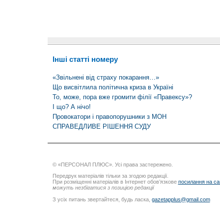
Інші статті номеру
«Звільнені від страху покарання…»
Що висвітлила політична криза в Україні
То, може, пора вже громити філії «Правексу»?
І що? А нічо!
Провокатори і правопорушники з МОН
СПРАВЕДЛИВЕ РІШЕННЯ СУДУ
© «ПЕРСОНАЛ ПЛЮС». Усі права застережено.
Передрук матеріалів тільки за згодою редакції.
При розміщенні матеріалів в Інтернет обов’язкове
посилання на са
можуть незбігатися з позицією редакції
З усіх питань звертайтеся, будь ласка,
gazetapplus@gmail.com