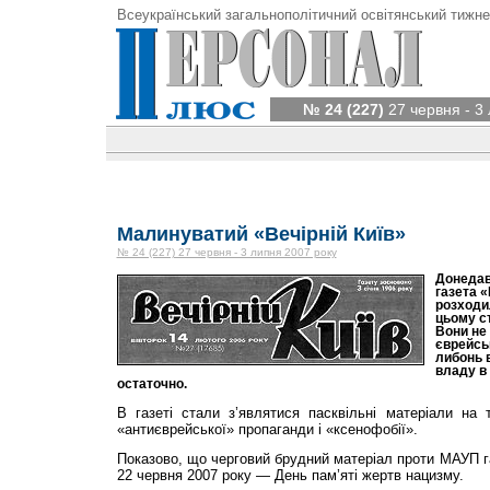
Всеукраїнський загальнополітичний освітянський тижне
№ 24 (227)
27 червня - 3
Малинуватий «Вечірній Київ»
№ 24 (227) 27 червня - 3 липня 2007 року
Донедав
газета «
розходил
цьому с
Вони не
єврейськ
либонь 
владу в
остаточно.
В газеті стали з’являтися пасквільні матеріали на
«антиєврейської» пропаганди і «ксенофобії».
Показово, що черговий брудний матеріал проти МАУП г
22 червня 2007 року — День пам’яті жертв нацизму.