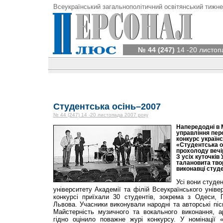
Всеукраїнський загальнополітичний освітянський тижне
№ 44 (247)
14 -20 листоп
Студентська осінь–2007
№ 44 (247) 14 -20 листопада 2007 року
Напередодні в 
управління пер
конкурс українс
«Студентська ос
прохолоду вечі
З усіх куточків
талановита тво
виконавці студе
Усі вони студе
університету Академії та філій Всеукраїнського унів
конкурсі приїхали 30 студентів, зокрема з Одеси, 
Львова. Учасники виконували народні та авторські пісн
Майстерність музичного та вокального виконання, а
гідно оцінило поважне журі конкурсу. У номінації 