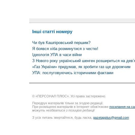
Інші статті номеру
Чи був Кашпіровський першим?
Я боявся хіба розминутися з честю!
Ідеологія УПА в часи війни
З Нового року український шенген розшириться на дев’я
«Газ України» придумав, як зробити газ ще дорожчим
УПА: послуговуючись історичними фактами
© «ПЕРСОНАЛ ПЛЮС». Усі права застережено.
Передрук матеріалів тільки за згодою редакції.
При розміщенні матеріалів в Інтернет обов’язкове
посилання на са
можуть незбігатися з позицією редакції
З усіх питань звертайтеся, будь ласка,
gazetapplus@gmail.com