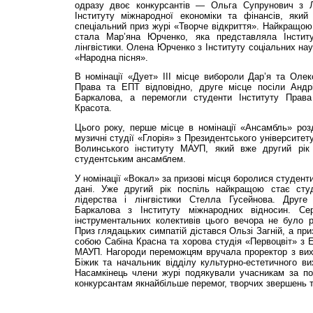
одразу двоє конкурсантів — Ольга Супрунович з 
Інституту міжнародної економіки та фінансів, яки
спеціальний приз журі «Творче відкриття». Найкращою 
стала Мар’яна Юрченко, яка представляла Інститу
лінгвістики. Олена Юрченко з Інституту соціальних на
«Народна пісня».
В номінації «Дует» ІІІ місце вибороли Дар’я та Олек
Права та ЕПТ відповідно, друге місце посіли Андр
Баркалова, а перемогли студенти Інституту Прав
Красота.
Цього року, перше місце в номінації «Ансамбль» роз
музичні студії «Глорія» з Президентського університе
Волинського інституту МАУП, який вже другий рік
студентським ансамблем.
У номінації «Вокал» за призові місця боролися студент
дані. Уже другий рік поспіль найкращою стає студ
лідерства і лінгвістики Стелла Гусейнова. Друг
Баркалова з Інституту міжнародних відносин. Се
інструментальних колективів цього вечора не було р
Приз глядацьких симпатій дістався Ользі Загній, а при
собою Сабіна Красна та хорова студія «Первоцвіт» з Е
МАУП. Нагороди переможцям вручала проректор з ви
Біжик та начальник відділу культурно-естетичного в
Насамкінець члени журі подякували учасникам за п
конкурсантам якнайбільше перемог, творчих звершень т