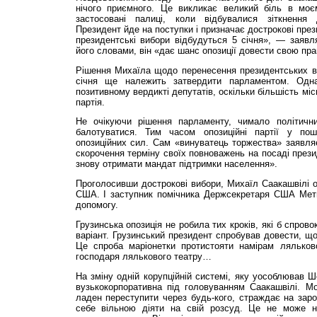
нічого приємного. Це викликає великий біль в мо
застосовані палиці, коли відбувалися зіткнення 
Президент йде на поступки і призначає дострокові през
президентські вибори відбудуться 5 січня», — заявл
його словами, він «дає шанс опозиції довести свою пра
Рішення Михаїла щодо перенесення президентських ви
січня ще належить затвердити парламентом. Одна
позитивному вердикті депутатів, оскільки більшість мі
партія.
Не очікуючи рішення парламенту, чимало політични
балотуватися. Тим часом опозиційні партії у по
опозиційних сил. Сам «винуватець торжества» заявля
скорочення терміну своїх повноважень на посаді прези
знову отримати мандат підтримки населення».
Проголосивши дострокові вибори, Михаїл Саакашвілі о
США. І заступник помічника Держсекретаря США Мет
допомогу.
Грузинська опозиція не робила тих кроків, які б спров
варіант. Грузинський президент спробував довести, що
Це спроба маріонетки протистояти намірам лялько
господаря лялькового театру…
На зміну одній корупційній системі, яку уособлював
вузькокорпоративна під головуванням Саакашвілі. Мо
ладен переступити через будь-кого, страждає на заро
себе вільною діяти на свій розсуд. Це не може н