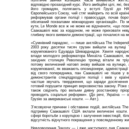
політичні звички колишніх часів виявилися життє
відповідно прозахідний курс. Його амбіційні цілі, які, 
його громадян, полягають у вступі Грузії до 
Європейського Союзу, чий стяг майорить по всій країні
реформував органи поліції і правосуддя, почав боро
обсипаний похвалами міжнародних організацій». По м
кути, Le Monde все ж не може не відзначити, «що пози
Саакашвілі має за кордоном, не може приховати нев
глибину якого виявили демонстрації, що почалися на ми
«Сумнівний парадокс, — пише англійська The Independe
2003 року десятки тисяч грузин вийшли на вулиці Т
корумпованого Едуарда Шеварднадзе. Хвиля народно
влади молодого реформатора Михаїла Саакашвілі, я
західних столицях Революцію троянд вітали як трі
потому величезний натовп знову вийшов на вулицю, а
корумпованої, як вважають опозиціонери, адміністрації
від свого попередника, пан Саакашвілі не пішов у ві
демонстрантів спецпідрозділи поліції і ввів у краї
частіше звучать твердження, що заради досягнення
готовий порушити принцип верховенства закону. Різке 
також свідчить про вельми дивну розстановку пріори
проводить соціальні реформи». (До речі, Україна — о
Грузію за американські кошти. — Авт.).
З’ясовуючи причини і обставини подій, англійська The
підтримку Саакашвілі США вклали величезні кошти.
сфері боротьби з корупцією і залучення інвестицій, бі
відсутність відчутного покращення у повсякденному жит
Невдоволення Заходу — і вже наступного дня Саакаш