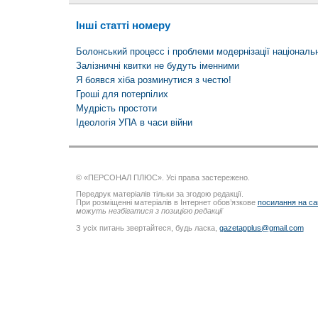
Інші статті номеру
Болонський процесс і проблеми модернізації національно
Залізничні квитки не будуть іменними
Я боявся хіба розминутися з честю!
Гроші для потерпілих
Мудрість простоти
Ідеологія УПА в часи війни
© «ПЕРСОНАЛ ПЛЮС». Усі права застережено.
Передрук матеріалів тільки за згодою редакції.
При розміщенні матеріалів в Інтернет обов’язкове
посилання на са
можуть незбігатися з позицією редакції
З усіх питань звертайтеся, будь ласка,
gazetapplus@gmail.com