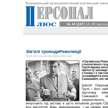
Всеукраїнський загальнополітичний освітянський тижне
№ 44 (247)
14 -20 листоп
Зів’ялі трояндиРеволюції
№ 44 (247) 14 -20 листопада 2007 року
«Грузинська Рево
сльозогінного газ
Грузії відома англ
протесту опозиції
столиці з 1 листо
телевикриття кол
Саакашвілі, екс-мі
Іраклій Окруаш
Грузії і його на
підготовці вби
Саакашвілі 
заарештовую
випускають під заставу в шість мільйонів доларів С
всіх висунутих йому звинуваченнях, і на умовах від