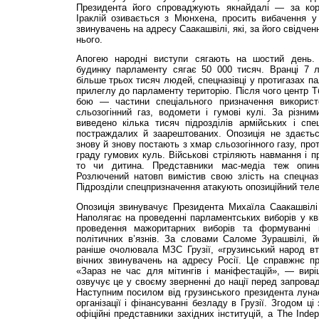
Президента його спроваджують якнайдалі — за кор
Іраклій озивається з Мюнхена, просить вибачення у 
звинувачень на адресу Саакашвілі, які, за його свідче
нього.
Апогею народні виступи сягають на шостий день. К
будинку парламенту сягає 50 000 тисяч. Вранці 7 
більше трьох тисяч людей, спецназівці у протигазах п
прилеглу до парламенту територію. Після чого центр Т
бою — частини спеціального призначення використ
сльозогінний газ, водомети і гумові кулі. За різни
виведено кілька тисяч підрозділів армійських і спе
постраждалих й заарештованих. Опозиція не здаєтьс
знову й знову постають з хмар сльозогінного газу, про
граду гумових куль. Військові стріляють навмання і п
то чи дитина. Представники мас-медіа теж опин
Розлючений натовп вимістив свою злість на спецназі
Підрозділи спецпризначення атакують опозиційний теле
Опозиція звинувачує Президента Михаїла Саака­швілі 
Наполягає на проведенні парламентських виборів у квіт
проведення мажоритарних виборів та формуванні ви
політичних в’язнів. За словами Саломе Зурашвілі, й
раніше очолювала МЗС Грузії, «грузинський народ вт
вічних звинувачень на адресу Росії. Це справжнє пр
«Зараз не час для мітингів і маніфестацій», — вирі
озвучує це у своєму зверненні до нації перед запрова
Наступним посилом від грузинського президента луна
організації і фінансуванні безладу в Грузії. Згодом ц
офіційні представники західних інституцій, а The Inde