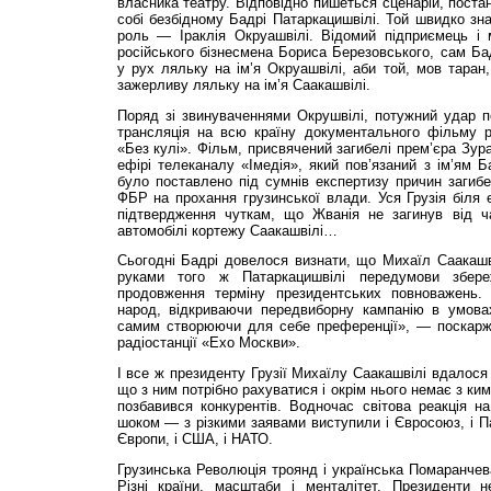
власника театру. Відповідно пишеться сценарій, поста
собі безбідному Бадрі Патаркацишвілі. Той швидко зн
роль — Іраклія Окруашвілі. Відомий підприємець і м
російського бізнесмена Бориса Березовського, сам Ба
у рух ляльку на ім’я Окруашвілі, аби той, мов таран,
зажерливу ляльку на ім’я Саакашвілі.
Поряд зі звинуваченнями Окрушвілі, потужний удар п
трансляція на всю країну документального фільму 
«Без кулі». Фільм, присвячений загибелі прем’єра Зур
ефірі телеканалу «Імедія», який пов’язаний з ім’ям Б
було поставлено під сумнів експертизу причин загиб
ФБР на прохання грузинської влади. Уся Грузія біля е
підтвердження чуткам, що Жванія не загинув від ч
автомобілі кортежу Саакашвілі…
Сьогодні Бадрі довелося визнати, що Михаїл Саакашв
руками того ж Патаркацишвілі передумови збер
продовження терміну президентських повноважень. 
народ, відкриваючи передвиборну кампанію в умова
самим створюючи для себе преференції», — поскарж
радіостанції «Ехо Москви».
І все ж президенту Грузії Михаїлу Саакашвілі вдалося
що з ним потрібно рахуватися і окрім нього немає з ки
позбавився конкурентів. Водночас світова реакція н
шоком — з різкими заявами виступили і Євросоюз, і 
Європи, і США, і НАТО.
Грузинська Революція троянд і українська Помаранчева
Різні країни, масштаби і менталітет. Президенти 