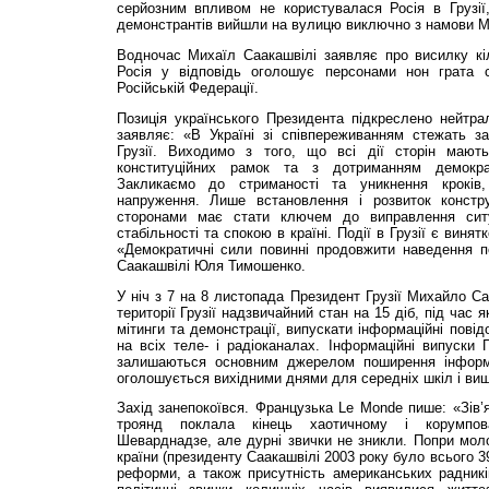
серйозним впливом не користувалася Росія в Грузії
демонстрантів вийшли на вулицю виключно з намови М
Водночас Михаїл Саакашвілі заявляє про висилку кіл
Росія у відповідь оголошує персонами нон грата с
Російській Федерації.
Позиція українського Президента підкреслено нейтра
заявляє: «В Україні зі співпереживанням стежать за
Грузії. Виходимо з того, що всі дії сторін мають
конституційних рамок та з дотриманням демокра
Закликаємо до стриманості та уникнення кроків,
напруження. Ли­ше встановлення і розвиток констр
сторонами має стати ключем до виправлення ситу
стабільності та спокою в країні. Події в Грузії є виня
«Демократичні сили повинні продовжити наведення п
Саакашвілі Юля Тимошенко.
У ніч з 7 на 8 листопада Президент Грузії Михайло Са
території Грузії надзвичайний стан на 15 діб, під час
мітинги та демонстрації, випускати інформаційні повід
на всіх теле- і радіоканалах. Інформаційні випуски 
залишаються основним джерелом поширення інформац
оголошується вихідними днями для середніх шкіл і вищ
Захід занепокоївся. Французька Le Monde пише: «Зів’я
троянд поклала кінець хаотичному і корумпо
Шеварднадзе, але дурні звички не зникли. Попри моло
країни (президенту Саакашвілі 2003 року було всього 3
реформи, а також присутність американських радників