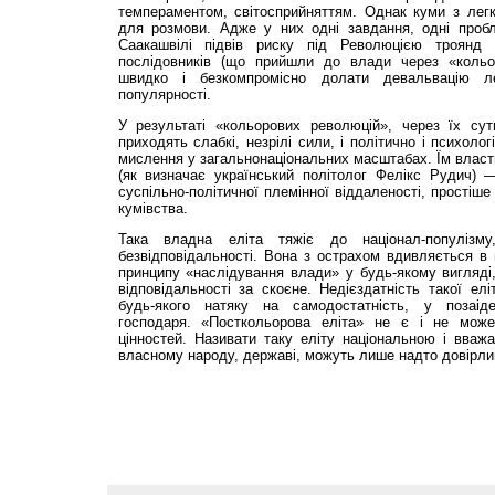
темпераментом, світосприйняттям. Однак куми з легк
для розмови. Адже у них одні завдання, одні проб
Саакашвілі підвів риску під Революцією троянд 
послідовників (що прийшли до влади через «кольо
швидко і безкомпромісно долати девальвацію лег
популярності.
У результаті «кольорових революцій», через їх сут
приходять слабкі, незрілі сили, і політично і психолог
мислення у загальнонаціональних масштабах. Їм власт
(як визначає український політолог Фелікс Рудич) —
суспільно-політичної племінної віддаленості, простіше
кумівства.
Така владна еліта тяжіє до націонал-популізму
безвідповідальності. Вона з острахом вдивляється в
принципу «наслідування влади» у будь-якому вигляді,
відповідальності за скоєне. Недієздатність такої елі
будь-якого натяку на самодостатність, у позаідео
господаря. «Посткольорова еліта» не є і не може
цінностей. Називати таку еліту національною і вваж
власному народу, державі, можуть лише надто довірлив