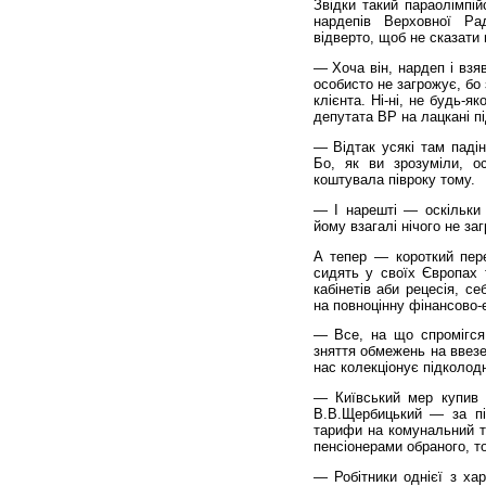
Звідки такий параолімпій
нардепів Верховної Ра
відверто, щоб не сказати 
— Хоча він, нардеп і взя
особисто не загрожує, бо
клієнта. Ні-ні, не будь-я
депутата ВР на лацкані пі
— Відтак усякі там падін
Бо, як ви зрозуміли, о
коштувала півроку тому.
— І нарешті — оскільки
йому взагалі нічого не за
А тепер — короткий перел
сидять у своїх Європах 
кабінетів аби рецесія, с
на повноцінну фінансово-
— Все, на що спромігся
зняття обмежень на ввезе
нас колекціонує підколод
— Київський мер купив н
В.В.Щербицький — за пі
тарифи на комунальний т
пенсіонерами обраного, т
— Робітники однієї з ха