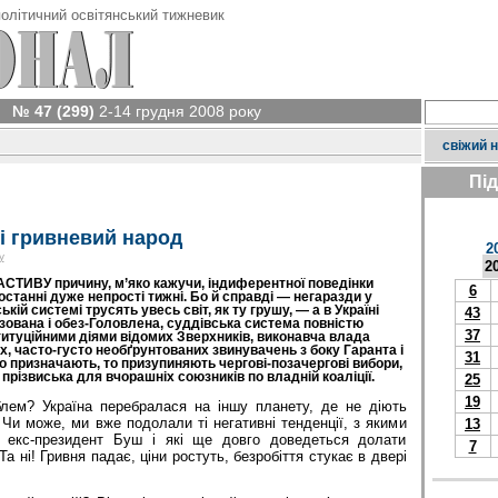
олітичний освітянський тижневик
№ 47 (299)
2-14 грудня 2008 року
свіжий 
Пі
і гривневий народ
2
у
2
АСТИВУ причину, м’яко кажучи, індиферентної поведінки
6
останні дуже непрості тижні. Бо й справді — негаразди у
кій системі трусять увесь світ, як ту грушу, — а в Україні
43
зована і обез-Головлена, суддівська система повністю
37
итуційними діями відомих Зверхників, виконавча влада
, часто-густо необґрунтованих звинувачень з боку Гаранта і
31
то призначають, то призупиняють чергові-позачергові вибори,
прізвиська для вчорашніх союзників по владній коаліції.
25
19
ем? Україна перебралася на іншу планету, де не діють
 Чи може, ми вже подолали ті негативні тенденції, з якими
13
 екс-президент Буш і які ще довго доведеться долати
7
а ні! Гривня падає, ціни ростуть, безробіття стукає в двері