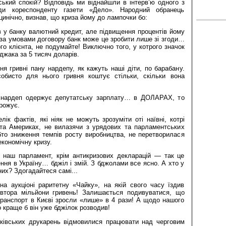
ський спокій? Від­повідь ми віднайшли в інтерв’ю одного з
ди кореспонденту газети «Дело». Народний обранець
цинічно, визнав, що криза йому до лампочки бо:
в у банку валютний кредит, але підвищення процентів йому
 за умовами договору банк може це зробити лише зі згоди…
кого клієнта, не подумайте! Виключно того, у котрого значок
джака за 5 тисяч доларів.
ня гривні пану нардепу, як кажуть наші діти, по барабану.
собисто для нього гривня коштує стільки, скільки вона
 нардеп одержує депутатську зарплату… в ДОЛАРАХ, то
грожує.
ік фактів, які ніяк не можуть зрозуміти оті наївні, котрі
та Америках, не вилазячи з урядових та парламентських
ебто зниження темпів росту виробництва, не перетворилася
економічну кризу.
 наш парламент, крім антикризових декларацій — так це
ння в Україну… бджіл і змій. З бджолами все ясно. А хто у
них? Здогадайтеся самі...
а аукціоні раритетну «Чайку», на якій свого часу їздив
втора мільйони гривень! Залишається подивуватися, що
ранспорт в Києві зросли «лише» в 4 рази! А щодо нашого
о краще б він уже бджілок розводив!
рківських друкарень відмовилися працювати над черговим