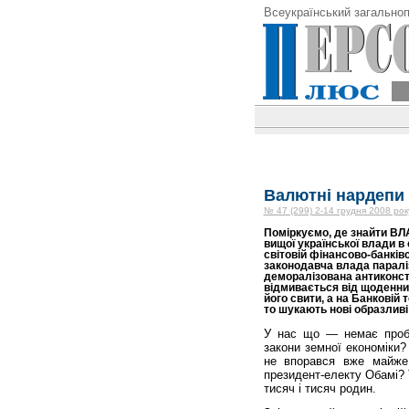
Всеукраїнський загальноп
Валютні нардепи 
№ 47 (299) 2-14 грудня 2008 рок
Поміркуємо, де знайти ВЛ
вищої української влади в 
світовій фінансово-банківсь
законодавча влада паралі
деморалізована антиконст
відмивається від щоденних
його свити, а на Банковій 
то шукають нові образливі 
У нас що — немає пробл
закони земної економіки?
не впорався вже майже
президент-електу Обамі? Т
тисяч і тисяч родин.