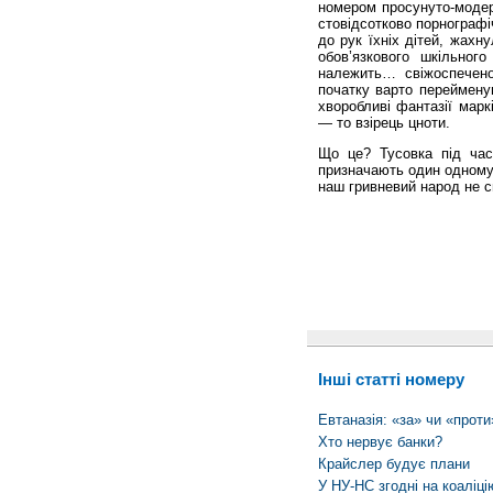
номером просунуто-модер
стовідсотково порнографі
до рук їхніх дітей, жахн
обов’язкового шкільног
належить… свіжо­спечен
початку варто перейменув
хворобливі фантазії марк
— то взірець цноти.
Що це? Тусовка під час 
призначають один одному 
наш гривневий народ не с
Інші статті номеру
Евтаназія: «за» чи «проти
Хто нервує банки?
Крайслер будує плани
У НУ-НС згодні на коаліц