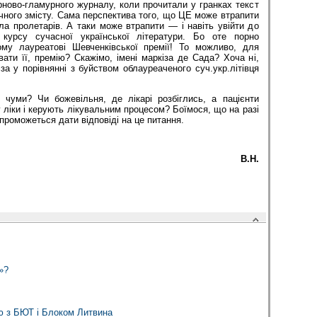
ново-гламурного журналу, коли прочитали у гранках текст
чного змісту. Сама перспектива того, що ЦЕ може втрапити
ула пролетарів. А таки може втрапити — і навіть увійти до
о курсу сучасної української літератури. Бо оте порно
ому лауреатові Шевченківської премії! То можливо, для
ати її, премію? Скажімо, імені маркіза де Сада? Хоча ні,
іза у порівнянні з буйством облауреаченого суч.укр.літівця
чуми? Чи божевільня, де лікарі розбіглись, а пацієнти
ліки і керують лікувальним процесом? Боїмося, що на разі
проможеться дати відповіді на це питання.
В.Н.
»?
ію з БЮТ і Блоком Литвина