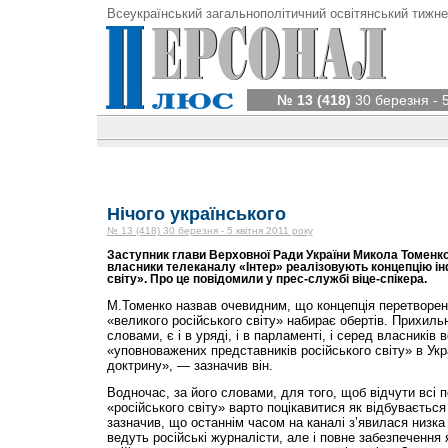
Всеукраїнський загальнополітичний освітянський тижне
№ 13 (418)
30 березня - 5
Нічого українського
№ 13 (418) 30 березня - 5 квітня 2011 року
Заступник глави Верховної Ради України Микола Томенко
власники телеканалу «Інтер» реалізовують концепцію ін
світу». Про це повідомили у прес-службі віце-спікера.
М.Томенко назвав очевидним, що концепція перетворен
«великого російського світу» набирає обертів. Прихильни
словами, є і в уряді, і в парламенті, і серед власників 
«уповноважених представників російського світу» в Укр
доктрину», — зазначив він.
Водночас, за його словами, для того, щоб відчути всі п
«російського світу» варто поцікавитися як відбуваєтьс
зазначив, що останнім часом на каналі з’явилася низка 
ведуть російські журналісти, але і повне забезпечення 