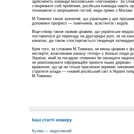
здійснюють команди московських «легіонерів». За сло
створювати собі проблеми, російська команда навіть ор
починаючи із запрошення гостей, веде прямо з Москви.
М.Томенко також зазначив, що українцям у цих програм
допоміжні професії — помічників, асистентів і водіїв.
Віце-спікер також назвав цікавим, що українське медіа
поставилося до переходу на другорядні ролі, як на канал
каналах, де також спостерігається тенденція затвердже
Крім того, за словами М.Томенка, не менш цікавим є фа
експерти, власниками каналу «Інтер» є близькі люди д
України, який за посадою «повинен би захищати націон
не реалізовувати інформаційні проекти інших держав».
враження, що це не тільки прагнення окремих чиновникі
стратегія влади — «новий російський світ в Україні по
М.Томенко.
Інші статті номеру
Кучма — недосяжний