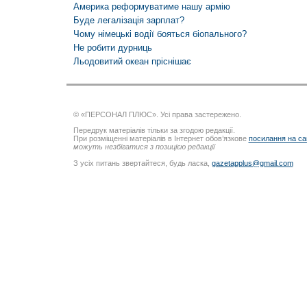
Америка реформуватиме нашу армію
Буде легалізація зарплат?
Чому німецькі водії бояться біопального?
Не робити дурниць
Льодовитий океан пріснішає
© «ПЕРСОНАЛ ПЛЮС». Усі права застережено.
Передрук матеріалів тільки за згодою редакції.
При розміщенні матеріалів в Інтернет обов’язкове
посилання на са
можуть незбігатися з позицією редакції
З усіх питань звертайтеся, будь ласка,
gazetapplus@gmail.com