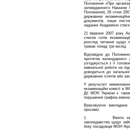
Положення «Про організа
затвердженого Наказом
Положення), 29 січня 200
державних екзаменаційн
документів, лише лист
наданих Академією спискі
21 березня 2007 року А
списки голів екзаменаці
розгляд питання щодо п
триває понад три місяці.
Відповідно до Положення
протягом календарного р
узгоджується з її голово
навчальної роботи на під
доводиться до загальног
державних іспитів або зах
У результаті невиконанн
екзаменаційні комісії в 
Дії МОН України є таки
порушення графіка викона
Враховуючи викладене
просимо:
1. Вжити заходів п
законодавства щодо зайн
боку посадовців МОН Укра