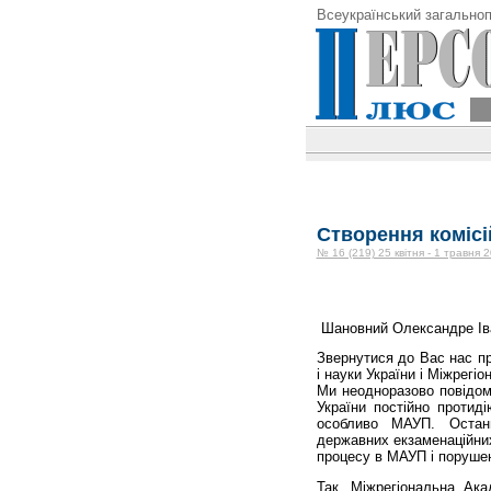
Всеукраїнський загальноп
Створення комісі
№ 16 (219) 25 квітня - 1 травня 
Шановний Олександре Ів
Звернутися до Вас нас пр
і науки України і Міжрег
Ми неодноразово повідом
України постійно протид
особливо МАУП. Остан
державних екзаменаційних
процесу в МАУП і порушен
Так, Міжрегіональна Ака