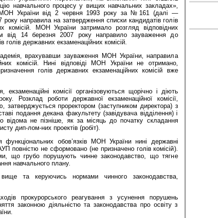
цію навчального процесу у вищих навчальних закладах»,
 МОН України від 2 червня 1993 року за №161 (далі —
7 року направила на затвердження списки кандидатів голів
их комісій. МОН України затримало розгляд відповідних
ом від 14 березня 2007 року направило зауваження до
в голів державних екзаменаційних комісій.
кадемія, врахувавши зауваження МОН України, направила
йних комісій. Нині відповіді МОН України не отримано,
ризначення голів державних екзаменаційних комісій вже
, екзаменаційні комісії організовуються щорічно і діють
оку. Розклад роботи державної екзаменаційної комісії,
ю, затверджується проректором (заступником директора) з
ставі подання декана факультету (завідувача відділення) і
о відома не пізніше, як за місяць до початку складання
исту дип-лом-них проектів (робіт).
я функціональних обов’язків МОН України нині державні
МАУП повністю не сформовано (не призначено голів комісій).
ми, що грубо порушують чинне законодавство, що тягне
ння навчального плану.
 вище та керуючись нормами чинного законодавства,
рокурорського реагування з усунення порушень
яття законною діяльністю та законодавства про освіту з
їни.