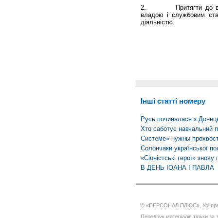
2. Притягти до відпо
владою і службовим ста
діяльністю.
Інші статті номеру
Русь починалася з Донец
Хто саботує навчальний 
Системе» нужны прохвос
Солончаки української по
«Сіоністські герої» знову
В ДЕНЬ ІОАНА І ПАВЛА
© «ПЕРСОНАЛ ПЛЮС». Усі пра
Передрук матеріалів тільки за з