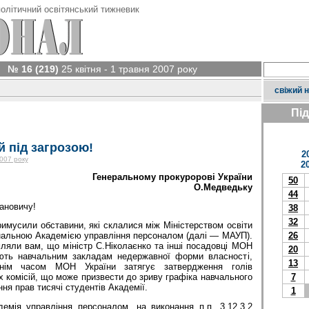
олітичний освітянський тижневик
№ 16 (219)
25 квітня - 1 травня 2007 року
свіжий 
Пі
й під загрозою!
2
2007 року
2
Генеральному прокуророві України
50
О.Медведьку
44
ановичу!
38
32
имусили обставини, які склалися між Міністерством освіти
26
іональною Академією управління персоналом (далі — МАУП).
ляли вам, що міністр С.Ніколаєнко та інші посадовці МОН
20
іють навчальним закладам недержавної форми власності,
13
нім часом МОН України затягує затвердження голів
7
 комісій, що може призвести до зриву графіка навчального
ня прав тисячі студентів Академії.
1
демія управління персоналом, на виконання п.п. 3.12.3.2