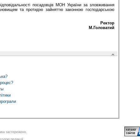
відальності посадовців МОН України за зловживання
новищем та протидію зайняттю законною господарською
Ректор
М.Головатий
ька?
процес?
ты
літики
 програли
ва застережено.
годою редакції.