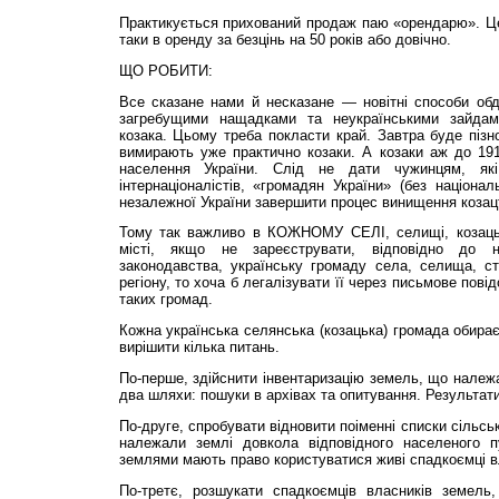
Практикується прихований продаж паю «орендарю». Ц
таки в оренду за безцінь на 50 років або довічно.
ЩО РОБИТИ:
Все сказане нами й несказане — новітні способи обду
загребущими нащадками та неукраїнськими зайдам
козака. Цьому треба покласти край. Завтра буде пізн
вимирають уже практично козаки. А козаки аж до 1
населення України. Слід не дати чужинцям, як
інтернаціоналістів, «громадян України» (без націонал
незалежної України завершити процес винищення козац
Тому так важливо в КОЖНОМУ СЕЛІ, селищі, козацькій
місті, якщо не зареєструвати, відповідно до на
законодавства, українську громаду села, селища, ста
регіону, то хоча б легалізувати її через письмове пов
таких громад.
Кожна українська селянська (козацька) громада обирає
вирішити кілька питань.
По-перше, здійснити інвентаризацію земель, що належа
два шляхи: пошуки в архівах та опитування. Результати 
По-друге, спробувати відновити поіменні списки сільсь
належали землі довкола відповідного населеного 
землями мають право користуватися живі спадкоємці в
По-третє, розшукати спадкоємців власників земель