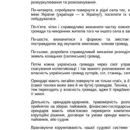
розкуркулювання та розкозачування.
По-четверте, спробувати повернути в рідні села тих, 
межі України (українців — в Україну!), поселити їх 
побудуватися.
По-п’яте, чітко і справедливо визначити частку кожно
громади та некорінних жителів того чи іншого села в з
По-шосте, визначитися з формою та змістом 
постраждалих від окупантів землякам, членам громад.
По-сьоме, розробити справедливий механізм розподіл
земель козацьких (селянських) громад.
Потім кожна українська громада через свої упра
скасування колек­тивізації і так званого розпаювання з
власність українських громад хуторів, сіл, станиць, сел
Орендарі мають негайно повернути не тільки «паї», а й
(самої техніки може вже й не бути) громадам. Техніка,
теж переходить у власність громади, адже її придбано
її землі.
Діяльність орендарів-здирників, правомірність розп
прийнятих на зборах пайовиків, фінансово-господарськ
орендарів мають обов’язково перевірити компетен
корупційні рішення, договори та умови оренди мають
пайовиків, або судом.
Враховуючи корумпованість нашої судової системи 