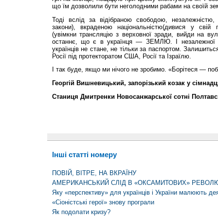
що їм дозволили бути неголодними рабами на своїй зем
Тоді вслід за відібраною свободою, незалежністю,
закони), вкраденою національністю(дивися у свій
(увімкни трансляцію з верховної зради, вийди на вул
останнє, що є в українця — ЗЕМЛЮ. І незалежної д
українців не стане, не тільки за паспортом. Залишить
Росії під протекторатом США, Росії та Ізраїлю.
І так буде, якщо ми нічого не зробимо. «Борітеся — по
Георгій Вишневицький, запорізький козак у сімнадц
Станиця Дмитренки Новосанжарської сотні Полтавс
Інші статті номеру
ПОВІЙ, ВІТРЕ, НА ВКРАЇНУ
АМЕРИКАНСЬКИЙ СЛІД В «ОКСАМИТОВИХ» РЕВОЛ
Яку «перспективу» для українців і України малюють дея
«Сіоністські герої» знову програли
Як подолати кризу?