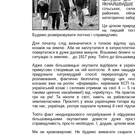
ЯКНАЙШВИДШЕ п
сільських, сел
районних, обла
категорично забо
Ця цілком природ
на перший погл
Будемо розмірковувати логічно і справедливо.
Для початку слід визначитися з точкою відліку що
козаків на зем­лю. Аби не заплутатися в хитросплетін
повертатися в дуже далеке минуле. Візьмемо ближчі ч
ситуацію із землею... до 1917 року. Тобто до більшовиць
Адже саме більшовицькі окупанти відібрали в україн
примусово створивши на ній колгоспи. А вже нащадки
придумали хитромудрий спосіб перерозподілу к
розпаювання, фактично безплатну оренду цих «ко
коханих вже на ролях «фермерів», керівників КСП та
український козак і селянин отримав за свої 4 — 5 г
такими цинічно нахабними!) від «прибутку». На практи
грн на рік! Та ніколи в світі, навіть за рабовласн
землевласники. Прокляті у віках українцями татари ві
так нас, українців, укотре ошукали чужинці й свої підлаб
Тобто факт неодноразового пограбування й обдурюван
більшовицькими окупантами довести дуже прост
справедливість просто необхідно. І, додам, цілком мож
Ми не кровожерливі. Не будемо вимагати скарати н