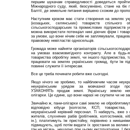
першим шукачам справедливості доведеться пройти 
Міжнародного суду, який, безсумнівно, стане на бік 
Балтії, де земельне питання вирішено схожим до пропо
Наступним кроком має стати створення на землях укр
(козацьких, селянських) товариств спільного 
сільськогосподарських та промислових підприємств у
можна використати потенціал нині діючих фірм і товари
за умови, що вони нічим себе не заплямували, працюв
правовому невігластві односельців.
Громада може найняти організаторів сільськогосподарс
на умовах взаємовигідного контракту. Але в будь-як
товариства обробітку землі, чи іншого підприємства, т
працювати на землях українських громад, бути їм під
повинні служити її інтересам.
Все це треба починати робити вже сьогодні.
Якщо нічого не зробимо, то найближчим часом неукра
неукраїнським урядом за мовчазної згоди проа
УЗАКОНЯТЬ продаж землі. Українську землю нега
олігархи. Це єдине, що вони наразі не скупили чи не за
Звичайно ж, пани-олігархи самі землю не оброблятимут
відповідно кібуци (колгоспи, КСП, товариства, 
неукраїнський керівний персонал. Ті наберуть, вже з 
жителів, слухняних рабів (робітників, колгоспників, кі
ін.), платитимуть їм пристойну, порівняно з нинішнім
підвищують, щоб потім видати їх зростання за велике б
грн на місяць, нещадно при цьому експлуатуючи. І без