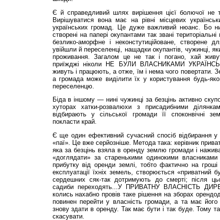
Є й справедливий шлях вирішення цієї болючої не т
Вирішуватися вона має на рівні місцевих українськ
українських громад. Це дуже важливий нюанс. Бо ни
створені на папері окупантами так звані територіальн
безлико-аморфне і неконстутиційоване, створене д
увійшли й переселенці, нащадки окупантів, чужин­ці, я
проживання. Загалом це не так і погано, хай живу
приїжджі ніколи НЕ БУЛИ ВЛАСНИКАМИ УКРАЇНСЬ
живуть і працюють, а отже, їм і нема чого повертати. 
а громада може виділити їх у користування будь-яко
переселенцю.
Біда в іншому — нині чужинці за безцінь активно скуп
хуторах хатки-розвалюхи з присадибними ділянка
відбирають у сільської громади її споконвічні зе
покласти край.
Є ще один ефективний сучасний спосіб відбирання у
«паї». Це вже серйозніше. Метода така: керівник прива
яка за безцінь взяла в оренду землю громади і нажива
«доглядати» за старенькими одинокими власниками 
прибутку від оренди землі, тобто фактично на гроші
експлуатації їхніх земель, створюється «приватний б
сердешних сяк-так дотримують до смерті; після ць
садиби переходять...У ПРИВАТНУ ВЛАСНІСТЬ ДИР
колись нахабно провів таке рішення на зборах орендод
повинен перейти у власність громади, а та має його
знову здати в оренду. Так має бути і так буде. Тому т
скасувати.