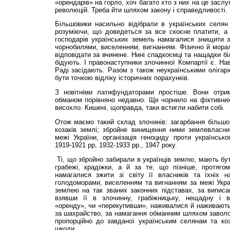
«орендарів» на горло, хоч багато хто з них на це заслу
революцій. Треба йти шляхом закону і справедливості.
Більшовики насильно відібрали в українських селян 
розуміючи, що доведеться за все скоєне платити, а
господарів українських земель намагалися знищити з
чорнобилями, виселенням, вигнанням. Фізично й мора
відповідати за вчинене. Нині спадкоємці та нащадки бі
бідують. І правонаступники злочинної Компартії є. Нав
Раді засідають. Разом з також неукраїнськими олігар
бути точкою відліку історичних порахунків.
З новітніми латифундаторами простіше. Вони отр
обманом порівняно недавно. Ще чорнило на фіктивних
висохло. Кишені, щоправда, таки встигли набити собі.
Отож маємо такий склад злочинів: загарбання більшо
козаків землі; збройне винищення ними землевласни
межі України, організація геноциду проти українськ
1919-1921 рр, 1932-1933 pp., 1947 року.
Ті, що збройно забирали в українців землю, мають бут
грабежі, крадіжки, а й за те, що пізніше, протягом
намагалися зжити зі світу її власників та їхніх на
голодоморами, виселенням та вигнанням за межі Україн
землею на так званих законних підставах, за виписа
взяв­ши її в злочинну, грабіжницьку, нещадну і
«оренду», чи «перекупивши», наживалися й наживаютьс
за шахрайство, за намагання обманним шляхом заволо
пропорційно до завданої українським селянам та ко
шкоди.