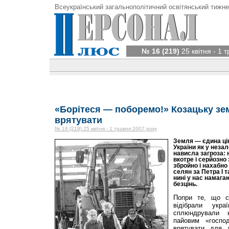
Всеукраїнський загальнополітичний освітянський тижне
№ 16 (219)
25 квітня - 1 
«Борітеся — поборемо!» Козацьку з
врятувати
№ 16 (219) 25 квітня - 1 травня 2007 року
Земля — єдина цін
України як у неза
нависла загроза: 
вкотре і серйозно
збройно і нахабно
селян за Петра І 
нині у нас намага
безцінь.
Попри те, що ст
відібрали укр
сплюндрували 
пайовим «госпо
врятувати для 