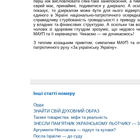
перш ніж висловлювати сяке-таке занепокоєння, а тим
єврей має, принаймні, подивитися у дзеркало. А оск
показує, то дзеркалом може бути для нього відверт
єдиного в Україні національно-патріотичного осередк
справедливу стурбованість громадськості з приводу 
у владних та фінансових структурах. А оскільки так во
чоловік зі здоровим глуздом зрозуміє, що недовго ч
МАУП та її керівництво. Чекаємо — не дочекаємось!
З теплим козацьким привітом, симпатики МАУП та о
патріотичного руху «За українську Україну».
Інші статті номеру
Орда
ЗНАЙТИ СВІЙ ДУХОВНИЙ ОБРАЗ
Таємні товариства: міфи та реальність
ЗНЕСЛИ ПАМ’ЯТНИК УКРАЇНСЬКОМУ ЛЬОТЧИКУ — 
Аргументи Ніколаєнка — підкуп та кулаки?
Посла Ізраїлю — до суду