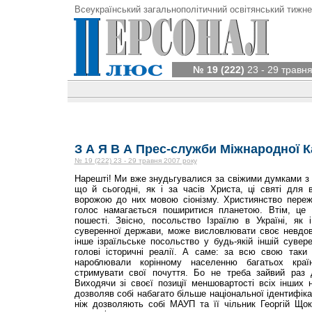
Всеукраїнський загальнополітичний освітянський тижне
№ 19 (222)
23 - 29 травня
З А Я В А Прес-служби Міжнародної К
№ 19 (222) 23 - 29 травня 2007 року
Нарешті! Ми вже знудьгувалися за свіжими думками з і
що й сьогодні, як і за часів Христа, ці святі для 
ворожою до них мовою сіонізму. Християнство переж
голос намагається поширитися планетою. Втім, це 
пошесті. Звісно, посольство Ізраїлю в Україні, як 
суверенної держави, може висловлювати своє невдово
інше ізраїльське посольство у будь-якій іншій сувер
голові історичні реалії. А саме: за всю свою таки 
нароблювали корінному населенню багатьох кра
стримувати свої почуття. Бо не треба зайвий раз д
Виходячи зі своєї позиції меншовартості всіх інших 
дозволяв собі набагато більше національної ідентифіка
ніж дозволяють собі МАУП та її чільник Георгій Щокі