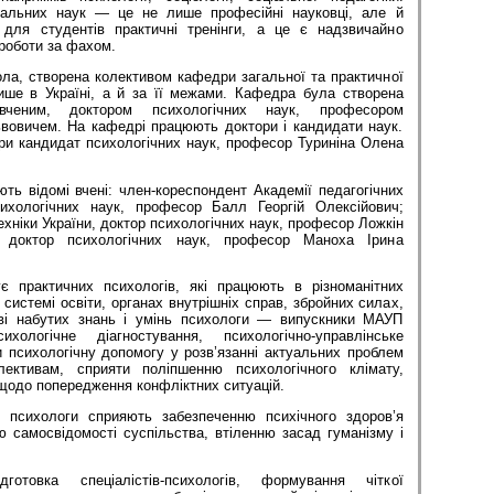
ціальних наук — це не лише професійні науковці, але й
 для студентів практичні тренінги, а це є надзвичайно
роботи за фахом.
ла, створена колективом кафедри загальної та практичної
лише в Україні, а й за її межами. Кафедра була створена
вченим, доктором психологічних наук, професором
овичем. На кафедрі працюють доктори і кандидати наук.
и кандидат психологічних наук, професор Туриніна Олена
ь відомі вчені: член-кореспондент Академії педагогічних
сихологічних наук, професор Балл Георгій Олексійович;
ехніки України, доктор психологічних наук, професор Ложкін
, доктор психологічних наук, професор Маноха Ірина
є практичних психологів, які працюють в різноманітних
 системі освіти, органах внутрішніх справ, збройних силах,
ві набутих знань і умінь психологи — випускники МАУП
хологічне діагностування, психологічно-управлінське
 психологічну допомогу у розв’язанні актуальних проблем
ективам, сприяти поліпшенню психологічного клімату,
щодо попередження конфліктних ситуацій.
 психологи сприяють забезпеченню психічного здоров’я
 самосвідомості суспільства, втіленню засад гуманізму і
отовка спеціалістів-психологів, формування чіткої