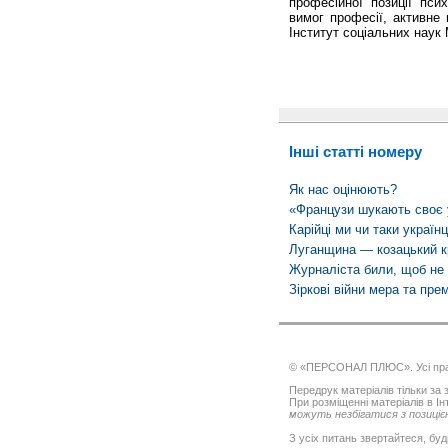
професійної позиції пси
вимог професії, активне
Інститут соціальних наук
Інші статті номеру
Як нас оцінюють?
«Французи шукають своє у
Карійці ми чи таки українц
Луганщина — козацький к
Журналіста били, щоб не 
Зіркові війни мера та пре
© «ПЕРСОНАЛ ПЛЮС». Усі пра
Передрук матеріалів тільки за з
При розміщенні матеріалів в І
можуть незбігатися з позицією
З усіх питань звертайтеся, буд