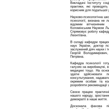
Викладачі Інституту со
практики, які проводять
корисним для подальшої 
Науково-психологічна шко
психології, визнана не 
відомим вітчизняним 
Коломінським Наумом Льв
Спрямовує роботу кафедр
Леонтіївна.
В складі кафедри працюют
наук України, доктор п
заслужений діяч науки і т
Георгій Володимирович
Петрівна.
Кафедра психології готу
галузях на виробництві, в
медицині тощо. На осно
здатні здійснювати пси
консультування, надавати
окремим особам та кол
розробляти рекомендації 
Своєю працею практичні
нашого народу, зростанню
демократії в наше життя.
Досконала фахова підг