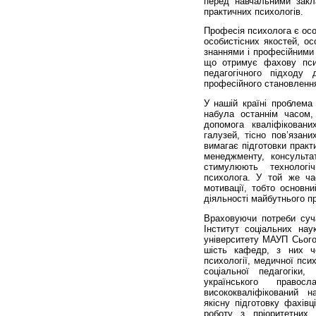
перед навчальними закл
практичних психологів.
Професія психолога є осо
особистісних якостей, ос
знаннями і професійними 
що отримує фахову псих
педагогічного підходу
професійного становленн
У нашій країні проблема 
набула останнім часом
допомога кваліфіковани
галузей, тісно пов’язан
вимагає підготовки практ
менеджменту, консульта
стимулюють технологіч
психолога. У той же ча
мотивації, тобто основни
діяльності майбутнього п
Враховуючи потреби суч
Інститут соціальних нау
університету МАУП Сьогод
шість кафедр, з них ч
психології, медичної психо
соціальної педагогіки
українського право
висококваліфікований н
якісну підготовку фахівц
роботу з пріоритетних н