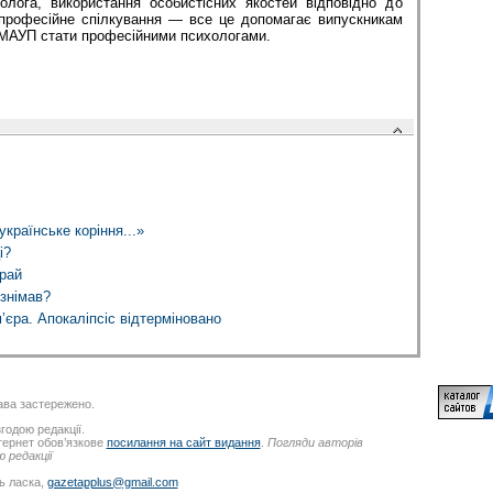
холога, використання особистісних якостей відповідно до
 професійне спілкування — все це допомагає випускникам
 МАУП стати професійними психологами.
країнське коріння...»
і?
рай
знімав?
м’єра. Апокаліпсіс відтерміновано
ва застережено.
годою редакції.
нтернет обов’язкове
посилання на сайт видання
.
Погляди авторів
 редакції
ь ласка,
gazetapplus@gmail.com