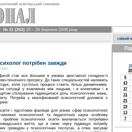
олітичний освітянський тижневик
№ 11 (263)
20 – 26 березня 2008 року
свіжий 
Пі
сихолог потрібен завжди
2
 року
2
фесій стає все більшою в умовах зростаючої складності
6
ково-технічного прогресу. До таких спеціальностей належить
43
годні, коли суспільні процеси стають більш динамічними,
ні ситуації у взаєминах між людьми, і в колективах і в
37
іцитом спілкування підвищилася роль психологічних знань,
31
екту. Потреба у кваліфікованій психологічній допомозі є
25
дини.
19
світи і підготовки фахівців для різних сфер психологічної
13
чизняної психологічної та педагогічної науки особливу
7
о проблем психологічної освіти визначається потребами
 громадського життя, що в свою чергу підвищує потребу
мих громадян у психологічних послугах, а отже, висуває