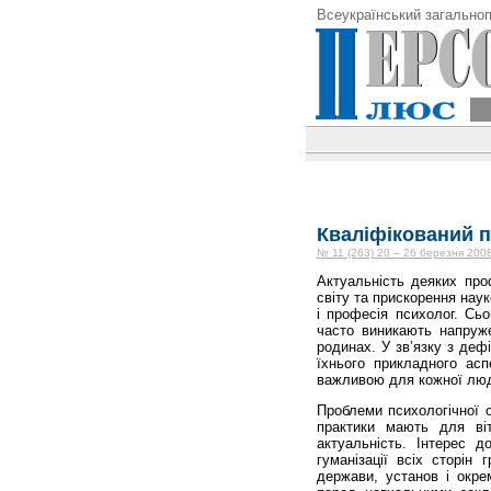
Всеукраїнський загальноп
Кваліфікований п
№ 11 (263) 20 – 26 березня 2008
Актуальність деяких про
світу та прискорення нау
і професія психолог. Сьо
часто виникають напруже
родинах. У зв’язку з деф
їхнього прикладного асп
важливою для кожної лю
Проблеми психологічної о
практики мають для віт
актуальність. Інтерес д
гуманізації всіх сторін
держави, установ і окре