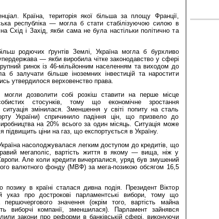
нціал. Країна, територія якої більша за площу Франції,
ська республіка — могла б стати стабілізуючою силою в
 на Схід і Захід, якби сама не була настільки політично та
ільш родючих ґрунтів Землі, Україна могла б бурхливо
упердержава — якби виробила чітке законодавство у сфері
крупний ринок із 46-мільйонним населенням та виходом до
а б залучати більше іноземних інвестицій та наростити
лись утвердилося верховенство права.
и могли дозволити собі розкіш ставити на перше місце
особистих стосунків, тому що економічне зростання
ситуація змінилася. Зменшення у світі попиту на сталь
орту України) спричинило падіння цін, що призвело до
иробництва на 20% всього за один місяць. Ситуація може
я підвищить ціни на газ, що експортується в Україну.
у, Україна насолоджувалася легким доступом до кредитів, що
равий мегаполіс, вартість життя в якому — вища, ніж у
Європи. Але коли кредити вичерпалися, уряд був змушений
ого валютного фонду (МВФ) за мега-позикою обсягом 16,5
о позику в країні сталася дивна подія. Президент Віктор
й указ про дострокові парламентські вибори, тому що
 першочергового значення (окрім того, вартість майна
ють виборчі компанії, зменшилася). Парламент зайнявся
алили закони про реформи в банківській сфері, виконуючи