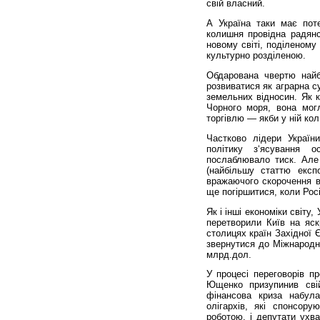
свій власний.
А Україна таки має поте
колишня провідна радян
новому світі, поділеному
культурно розділеною.
Обдарована чвертю найб
розвиватися як аграрна с
земельних відносин. Як 
Чорного моря, вона могл
торгівлю — якби у ній ко
Частково лідери Україн
політику з‘ясування 
послаблювало тиск. Але 
(найбільшу статтю експ
вражаючого скорочення в
ще погіршитися, коли Росі
Як і інші економіки світ
перетворили Київ на яск
столицях країн Західної 
звернутися до Міжнародн
млрд.дол.
У процесі переговорів пр
Ющенко призупинив сві
фінансова криза набула
олігархів, які спонсору
роботою, і депутати ухв