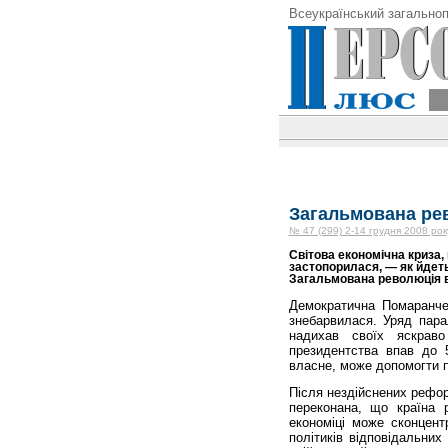
Всеукраїнський загальноп
Загальмована рев
№ 47 (299) 2-14 грудня 2008 рок
Світова економічна криза,
застопорилася, — як йдетьс
Загальмована революція в 
Демократична Помаранчев
знебарвилася. Уряд пара
надихав своїх яскрав
президентства впав до 
власне, може допомогти п
Після нездійснених рефор
переконана, що країна 
економіці може сконцент
політиків відповідальних