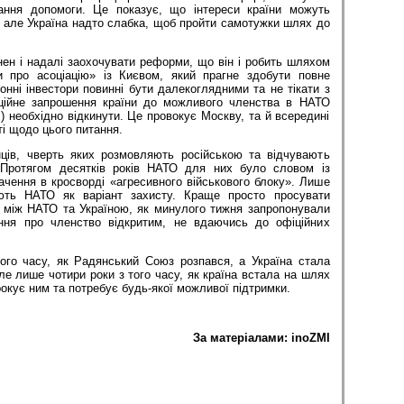
ння допомоги. Це показує, що інтереси країни можуть
 але Україна надто слабка, щоб пройти самотужки шлях до
ен і надалі заохочувати реформи, що він і робить шляхом
и про асоціацію» із Києвом, який прагне здобути повне
онні інвестори повинні бути далекоглядними та не тікати з
іційне запрошення країни до можливого членства в НАТО
) необхідно відкинути. Це провокує Москву, та й всередині
і щодо цього питання.
ців, чверть яких розмовляють російською та відчувають
. Протягом десятків років НАТО для них було словом із
чення в кросворді «агресивного військового блоку». Лише
ють НАТО як варіант захисту. Краще просто просувати
о між НАТО та Україною, як минулого тижня запропонували
ня про членство відкритим, не вдаючись до офіційних
ого часу, як Радянський Союз розпався, а Україна стала
 лише чотири роки з того часу, як країна встала на шлях
рокує ним та потребує будь-якої можливої підтримки.
За матерiалами: inoZMI