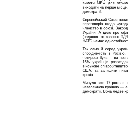
вимоги МВФ для отрима
виходити на перше місце,
демократії.
Європейський Союз повин
переговорів щодо «угод
членство в союзі. Закорд
України. А ідею про оф
(надання так званого ПДЧ
НАТО немає одностайност
Так само й серед україн
спорідненість з Росією
чотирьох букв — на позна
15% українців розгляда
військове співробітництв
США, та залишити питан
кроків.
Минуло вже 17 років з т
незалежною країною — але
демократії. Вона ледве к