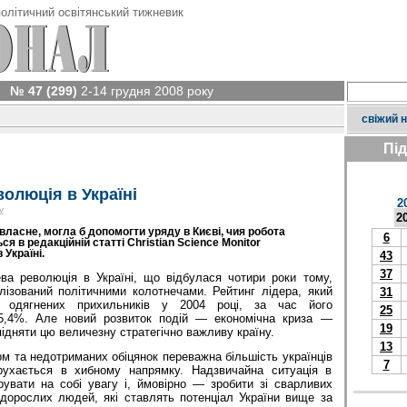
олітичний освітянський тижневик
№ 47 (299)
2-14 грудня 2008 року
свіжий 
Пі
олюція в Україні
2
у
2
 власне, могла б допомогти уряду в Києві, чия робота
6
я в редакційній статті Christian Science Monitor
Україні.
43
37
а революція в Україні, що відбулася чотири роки тому,
лізований політичними колотнечами. Рейтинг лідера, який
31
о одягнених прихильників у 2004 році, за час його
25
5,4%. Але новий розвиток подій — економічна криза —
19
ідняти цю величезну стратегічно важливу країну.
13
м та недотриманих обіцянок переважна більшість українців
7
рухається в хибному напрямку. Надзвичайна ситуація в
рувати на собі увагу і, ймовірно — зробити зі сварливих
 дорослих людей, які ставлять потенціал України вище за