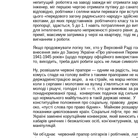
непитущий роботяга на заводі завжди міг отримати зар
інженер, міг першою чергою отримати путівку до санато
відповідно, робітники і селяни мали переваги при вст
цього «передового загону радянського народу» здійсн
квотами, до яких представників робітничого класу та ін
пропорції, здається, 5 до 1. І навіть потрапляння до ви
для інтелігента означало неприємності різного рівня:
премії, максимум затримка у черзі на квартиру, тоді я
вигнанням з роботи.
Якщо продовжувати логіку тих, хто у Верховній Раді го
внесення змін до Закону України «Про увічнення Перемог
1941-1945 років» (щодо порядку офіційного використанн
то, виходить, треба далі робити щось не лише символі
Ну, розвішали червоні прапори — одним на радість, ін
комусь спаде на голову вийти з такими прапорами не н
держадміністрацією акцію, а на страйк, на марш непок
коли з серпами і молотами на вулиці з’являться не прос
молоді і рішучі, голодні і злі — ті, хто ще виживає за р
понаднормованої праці, конвертних подачок від сильних
що нормального майбутнього в такій державі немає. У 
конституційне положення про соціальну, правову дер
око, «пусті слова про право бідних». Майнове розшару
показники цивілізованих країн. Соціальні ліфти, про як
Україні замінені корупційним конвеєром, який виносить 
хабарів цинічних і безжалісних осіб, кон’юнктурників, зд
маніпуляцій.
Чи об’єднає червоний прапор олігархів і робітників, ла