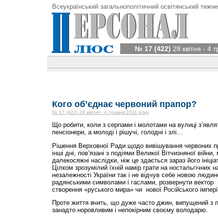
Всеукраїнський загальнополітичний освітянський тижне
№ 17 (422)
28 квітня - 4 
Кого об’єднає червоний прапор?
№ 17 (422) 28 квітня - 4 травня 2011 року
Що робити, коли з серпами і молотами на вулиці з’явля
пенсіонери, а молоді і рішучі, голодні і злі…
Рішення Верховної Ради щодо вивішування червоних пр
інші дні, пов’язані з подіями Великої Вітчизняної війни
далекосяжні наслідки, ніж це здається зараз його ініці
Цілком зрозумілий їхній намір грати на ностальгічних на
незалежності України так і не відчув себе новою люди
радянськими символами і гаслами, розвернути вектор 
створення «руського мира» чи нової Російського імпері
Проте життя вчить, що дуже часто джин, випущений з
занадто норовливим і непокірним своєму володарю.