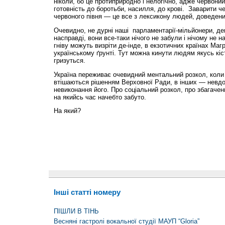
ніколи, бо це протиприродно і нелогічно, адже червони
готовність до боротьби, насилля, до крові. Заварити ч
червоного півня — це все з лексикону людей, доведени
Очевидно, не дурні наші парламентарії-мільйонери, дещ
насправді, вони все-таки нічого не забули і нічому не 
гніву можуть визріти де-інде, в екзотичних країнах Маг
українському ґрунті. Тут можна кинути людям якусь кіст
гризуться.
Україна переживає очевидний ментальний розкол, коли в
втішаються рішенням Верховної Ради, в інших — невдов
невиконання його. Про соціальний розкол, про збагаченн
на якийсь час начебто забуто.
На який?
Інші статті номеру
ПІШЛИ В ТІНЬ
Весняні гастролі вокальної студії МАУП “Gloria”