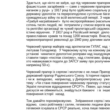
Здається, ще ніхто не забув, що під червоним прапоро
фашистських загарбників — саме з червоним прапором, 
наганом у руці» у 1917 році було здійснено соціальну 
державну ідеологію та перерозподілено суспільне бага
громадянську війну по всій велетенській імперії. З чер
«Грабуй награбоване!» було експропрійовано (насильн
сотень тисяч людей, які потрапили у списки ворогів н
та релігійні організації як чужий пролетарській свідом
істино віруючих. У 1917 році в Російській імперії діял
православних храмів та понад 1200 монастирів. Внаслі
червонопрапорної революції до 1940 року діючими зал
Червоний прапор майорів над архіпелагом ГУЛАГ, над 
лютував Голодомор. У Червоному кутку на кожному ра
установі чинилися ідеологічні розправи над іншодумця
ставили тавро «посіпак сіонізму», над стилягами, фарц
хто наважувався подати до ЗАГСУ заяву про розлучення
наприкінці 50-х).
Червоний прапор із серпом і молотом є не лише Прапо
державний прапор Радянського Союзу. Історичні парале
і чи ж випадково, наприклад, у Дніпропетровську уже 
тему: «Чи стане повернення червоному прапору статус
Україні початком відродження СРСР?». Певен, що лише
дискусія не обмежиться, знайдуться бажаючі і в інши
повернення історії назад.
Тож давайте порозмірковуємо. Зображення серпа і мол
відомо, союз робітників і селян, гегемонію людини фіз
гегемонія існувала в СРСР реально, хоча лише певною