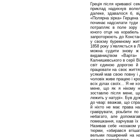
Греція після кривавої сем
приклад надихнув волел
далеке, здавалося б, в
«Полярна зірка» Герцена т
починає надсилати туди в
потрапляє в поле зору п
юного отця на корабель 
запроторюють до Констант
у своєму буремному житт
1858 року з’являється в Л
можна судити знову ж т
видавництвом «Варта»
Калнишевського в серії В
світ єдиною дорогою й
працювати на своє життя
усякий мав свою повну і 
чоловік живе працею і кро
всіх ділах своїх... Я не х
мене, що як я нікому н
зоставлю після мене, щ
лежить у натурі». Був ду
до чвар: вважав, що спра
й ніхто не має права на
гравірувати, різьбити п
небагато, але допомага
помешкання, харчував їх 
Називав себе «козаком у
тюрми, «збирався втіша
вельми поширений на на
жодних випробувань.