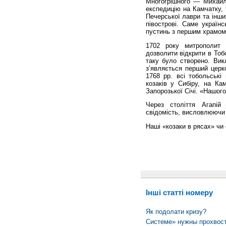
Многогрішного — Михайло
експедицію на Камчатку, 
Печерської лаври та інши
півострові. Саме україн
пустинь з першим храмом 
1702 року митрополит
дозволити відкрити в Тоб
таку було створено. Вик
з’являється перший церко
1768 рр. всі тобольські
козаків у Сибіру, на Кам
Запорозької Січі. «Нашого
Через століття Агапій
свідомість, висловлюючи 
Наші «козаки в рясах» чи
Інші статті номеру
Як подолати кризу?
Системе» нужны прохвос