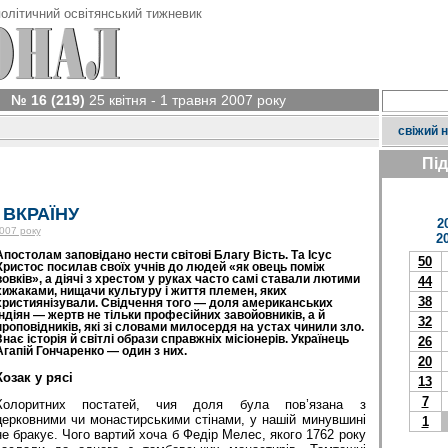
олітичний освітянський тижневик
№ 16 (219)
25 квітня - 1 травня 2007 року
свіжий 
Пі
 ВКРАЇНУ
2
2007 року
2
Апостолам заповідано нести світові Благу Вість. Та Ісус
50
Христос посилав своїх учнів до людей «як овець поміж
вовків», а діячі з хрестом у руках часто самі ставали лютими
44
хижаками, нищачи культуру і життя племен, яких
38
християнізували. Свідчення того — доля американських
індіян — жертв не тільки професійних завойовників, а й
32
проповідників, які зі словами милосердя на устах чинили зло.
Знає історія й світлі образи справжніх місіонерів. Українець
26
Агапій Гончаренко — один з них.
20
Козак у рясі
13
7
Колоритних постатей, чия доля була пов’язана з
церковними чи монастирськими стінами, у нашій минувшині
1
не бракує. Чого вартий хоча б Федір Мелес, якого 1762 року