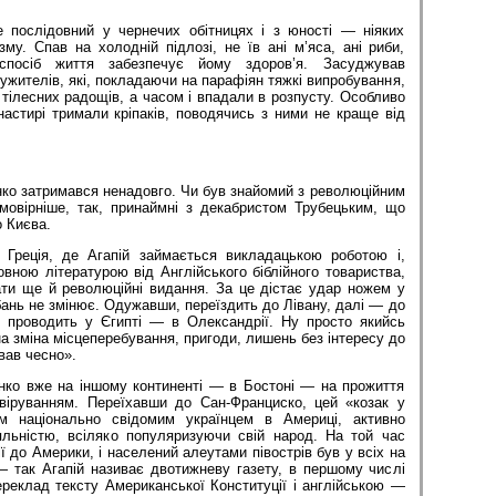
 послідовний у чернечих обітницях і з юності — ніяких
зму. Спав на холод­ній підлозі, не їв ані м’яса, ані риби,
спосіб життя забезпечує йому здоров’я. Засуджував
ителів, які, покладаючи на парафіян тяжкі випробування,
 тілесних радощів, а часом і впадали в розпусту. Особливо
настирі тримали кріпаків, поводячись з ними не краще від
нко затримався ненадовго. Чи був знайомий з революційним
мовірніше, так, принаймні з декабристом Трубецьким, що
о Києва.
Греція, де Агапій займається викладацькою роботою і,
вною літературою від Англійського біблійного товариства,
и ще й революційні видання. За це дістає удар ножем у
бань не змінює. Одужавши, переїздить до Лівану, далі — до
 проводить у Єгипті — в Олександрії. Ну просто якийсь
на зміна місцеперебування, пригоди, лишень без інтересу до
вав чесно».
енко вже на іншому континенті — в Бостоні — на прожиття
віруванням. Переїхавши до Сан-Франциско, цей «козак у
м національно свідомим українцем в Америці, активно
льністю, всіляко популяризуючи свій народ. На той час
ї до Америки, і населений алеутами півострів був у всіх на
— так Агапій називає двотижневу газету, в першому числі
ереклад тексту Американської Конституції і англійською —