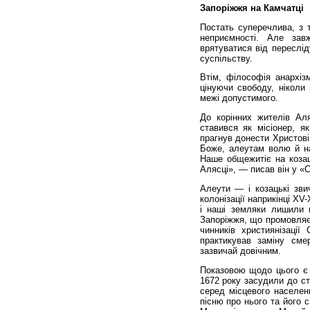
Запоріжжя на Камчатці
Постать суперечлива, з 
неприємності. Але за
врятуватися від переслі
суспільству.
Втім, філософія анархіз
цінуючи свободу, ніколи
межі допустимого.
До корінних жителів Ал
ставився як місіонер, я
прагнув донести Христові 
Боже, алеутам волю й нау
Наше общежитіє на коза
Алясці», — писав він у «
Алеути — і козацькі зв
колонізації наприкінці XV
і наші земляки лишили 
Запоріжжя, що промовляє 
чинників християнізаці
практикував заміну сме
зазвичай довічним.
Показовою щодо цього є 
1672 року засудили до ст
серед місцевого населенн
пісню про нього та його 