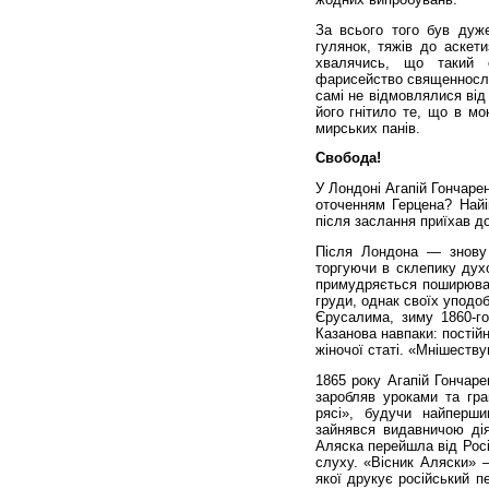
За всього того був дуже
гулянок, тяжів до аскети
хвалячись, що такий 
фарисейство священнослуж
самі не відмовлялися від
його гнітило те, що в мо
мирських панів.
Свобода!
У Лондоні Агапій Гончаре
оточенням Герцена? Найі
після заслання приїхав д
Після Лондона — знову 
торгуючи в склепику духо
примудряється поширюват
груди, однак своїх уподо
Єрусалима, зиму 1860-го
Казанова навпаки: постій
жіночої статі. «Мнішеству
1865 року Агапій Гончар
заробляв уроками та гра
рясі», будучи найперши
зайнявся видавничою дія
Аляска перейшла від Росі
слуху. «Вісник Аляски» 
якої друкує російський п