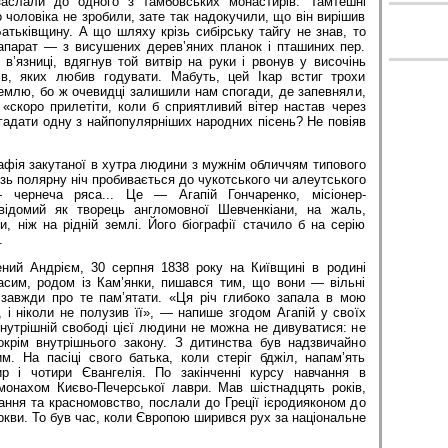
заслали до одного з тамбовських монастирів. Тамтешні
о чоловіка не зробили, зате так надокучили, що він вирішив
тьківщину. А що шляху крізь сибірську тайгу не знав, то
апарат — з висушених дерев’яних планок і пташиних пер.
в’язниці, вдягнув той витвір на руки і рвонув у височінь
ів, яких любив годувати. Мабуть, цей Ікар встиг трохи
емлю, бо ж очевидці залишили нам спогади, де запевняли,
 «скоро прилетіти, коли б сприятливий вітер настав через
згадати одну з найпопулярніших народних пісень? Не повіяв
фія закутаної в хутра людини з мужнім обличчям типового
ізь полярну ніч пробивається до чукотського чи алеутського
чернеча ряса... Це — Агапій Гончаренко, місіонер-
відомий як творець англомовної Шевченкіани, на жаль,
, ніж на рідній землі. Його біографії стачило б на серію
.
ний Андрієм, 30 серпня 1838 року на Київщині в родині
асим, родом із Кам’янки, пишався тим, що вони — вільні
а завжди про те пам’ятати. «Ця річ глибоко запала в мою
, і ніколи не полузив її», — напише згодом Агапій у своїх
внутрішній свободі цієї людини не можна не дивуватися: не
крім внутрішнього закону. З дитинства був надзвичайно
м. На пасіці свого батька, коли стеріг бджіл, напам’ять
р і чотири Євангелія. По закінченні курсу навчання в
 монахом Києво-Печерської лаври. Мав шістнадцять років,
нання та красномовство, послали до Греції ієродияконом до
ркви. То був час, коли Європою ширився рух за національне