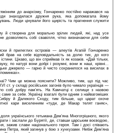
тяжінням до анархізму, Гончаренко постійно наражався на
вжди знаходилася дружня рука, яка допомагала йому
дувань. Люди цінували його щирість та прагнення служити
му й створена для морально зрілих людей, які, над усе
 не дозволяють собі свавілля, чітко визначаючи для себе
яски й прилеглих островів — алеутів Агапій Гончаренко
кий брав на себе відповідальність за долю тих, до кого
істини. Цікаво, що він сприймав їх як козаків. «Дай тільки,
ку, по натурі вони добрі і розумні, вони ж наші, крівні...
цьке джерело — гарно й чисто сохранилося на висилах в
Споминках».
ичаї? Чим це можна пояснити? Можливо, тим, що під час
-XVI ст. у складі російських загонів було чимало українців —
по собі добру пам’ять. На Камчатці є селище з назвою
саме за себе. Українці взагалі були одним з найвагоміших
ї Сибіру й Далекого Сходу, тим більше, що царат охоче
ртної кари виселенням «туди, де Макар телят ганяє»,
доля українського гетьмана Дем’яна Многогрішного, якого
рати і заслали до Бурятії, де, ставши царським воєводою,
я, зажив слави національного героя. Там і досі співають
сина Петра, який загинув у бою з хунхузами. Небіж Дем’яна