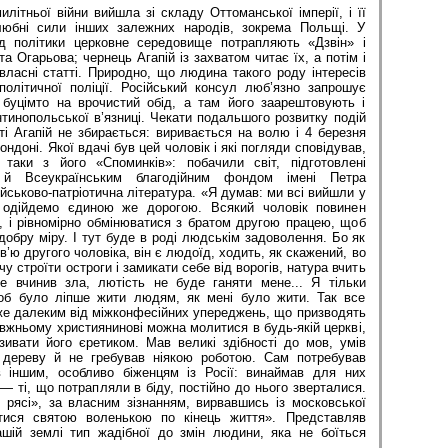
илітньої війни вийшла зі складу Оттоманської імперії, і її
юбні сили інших залежних народів, зокрема Польщі. У
ід політики церковне середовище потрапляють «Дзвін» і
а Огарьова; чернець Агапій із захватом читає їх, а потім і
ласні статті. Природно, що людина такого роду інтересів
олітичної поліції. Російський консул люб’язно запрошує
буцімто на врочистий обід, а там його заарештовують і
инопольської в’язниці. Чекати подальшого розвитку подій
і Агапій не збирається: виривається на волю і 4 березня
ондоні. Якої вдачі був цей чоловік і які погляди сповідував,
аки з його «Споминків»: побачили світ, підготовлені
 й Всеукраїнським благодійним фондом імені Петра
ійськово-патріотична література. «Я думав: ми всі вийшли у
 одійдемо єдиною же дорогою. Всякий чоловік повинен
, і рівномірно обмінюватися з братом другою працею, щоб
добру міру. І тут буде в роді людськім задоволення. Бо як
в’ю другого чоловіка, він є людоїд, ходить, як скажений, во
очу строїти остроги і замикати себе від ворогів, натура вчить
е вчинив зла, лютість не буде ганяти мене... Я тільки
об було ліпше жити людям, як мені було жити. Так все
же далеким від міжконфесійних упереджень, що призводять
вжньому християнинові можна молитися в будь-якій церкві,
зивати його єретиком. Мав великі здібності до мов, умів
о дереву й не гребував ніякою роботою. Сам потребував
в іншим, особливо біженцям із Росії: винаймав для них
— ті, що потрапляли в біду, постійно до нього зверталися.
 рясі», за власним зізнанням, вирвавшись із московської
тися святою воленькою по кінець життя». Представляв
шій землі тип жадібної до змін людини, яка не боїться