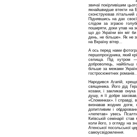
звичаї покірливішим цьог
якнайшвидше втекти на Ба
сконструював літальний 
Піднявшись на дах своєї 
слідом за зграєю голуб
поширяти, доки упав на з
що до України він міг би
день, не більше». Як не 
на Вкраїну вітер...
А ось перед нами фотогра
першопрохідника, який кр
селища. Під хутром — 
доброволець, найбільш 
більше за межами України
гостросюжетних романів..
Народився Агапій, хреще
священика. Його дід Гер
козаки, і закликав онук
душу, я її добре заховав
«Споминках». І справді, 
визнавав жодних догм, о
допитливим і обдаровани
«лепетав» увесь Псалти
Київській семінарії став
коли його, з огляду на з
Атенської посольської це
самоусвідомлення.