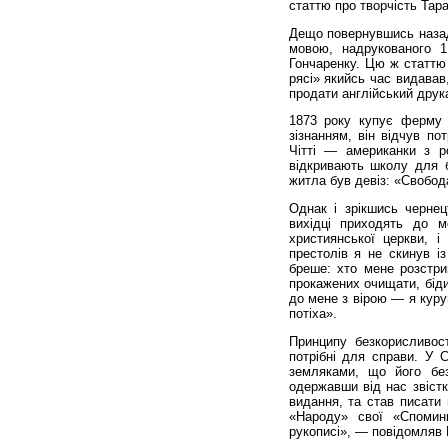
статтю про творчість Тар
Дещо повернувшись назад
мовою, надрукованого 1
Гончаренку. Цю ж статтю
рясі» якийсь час видавав
продати англійський друк
1873 року купує ферму 
зізнанням, він відчув по
Чітті — американки з ро
відкривають школу для б
житла був девіз: «Свобод
Однак і зрікшись черне
вихідці приходять до м
християнської церкви, 
престолів я не скинув і
бреше: хто мене розстри
прокажених очищати, біди
до мене з вірою — я курую
потіха».
Принципу безкорисливост
потрібні для справи. У 
земляками, що його без
одержавши від нас звістк
видання, та став писати 
«Народу» свої «Спомин
рукописі», — повідомляв