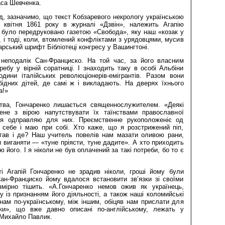
аса Шевченка.
, зазначимо, що текст Кобзаревого некрологу українською
 квітня 1861 року в журналі «Дзвін», належить Агапію
 було передруковано газетою «Свобода», яку наш «козак у
, і тоді, коли, втомлений конфліктами з урядовцями, мусив
арський шрифт Бібліотеці конгресу у Вашингтоні.
неподалік Сан-Франциско. На той час, за його власним
требу у вірній соратниці. І знаходить таку в особі Альбіни
дини італійських революціонерів-емігрантів. Разом вони
ідних дітей, де самі ж і викладають. На дверях їхнього
а!»
цтва, Гончаренко лишається священнослужителем. «Деякі
ене з вірою напутствувати їх таїнствами православної
і я одправляю для них. Преємственне рукоположеніє од
з себе і маю при собі. Хто каже, що я розстрижений піп,
гав і де? Наш учитель повелів нам мазати оливою рани,
 виганяти — «туне пріясти, туне дадите». А хто приходить
 його. І я ніколи не був оплачений за такі потреби, бо то є
і Агапій Гончаренко не зрадив ніколи, гроші йому були
Сан-Франциско йому вдалося встановити зв’язки зі своїми
мірно тішить. «А.Гончаренко немов ожив як українець,
у із признанням його діяльності, а також наші коломийські
нам по-українському, між іншим, обіцяв нам прислати для
ки», що вже давно описані по-англійському, лежать у
 Михайло Павлик.