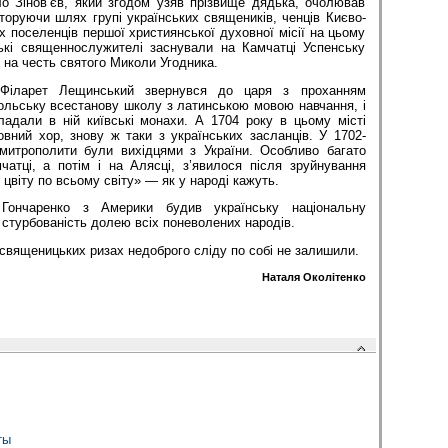
 Зінов’єв, який згодом узяв прізвище дядька, очолював
торуючи шлях групі українських священиків, ченців Києво-
х поселенців першої християнської духовної місії на цьому
ські священнослужителі заснували на Камчатці Успенську
на честь святого Миколи Угодника.
 Філарет Лещинський звернувся до царя з проханням
ольську всестанову школу з латинською мовою навчання, і
ладали в ній київські монахи. А 1704 року в цьому місті
вний хор, знову ж таки з українських засланців. У 1702-
 митрополити були вихідцями з України. Особливо багато
чатці, а потім і на Алясці, з’явилося після зруйнування
 цвіту по всьому світу» — як у народі кажуть.
 Гончаренко з Америки будив українську національну
стурбованість долею всіх поневолених народів.
 священицьких ризах недоброго сліду по собі не залишили.
Наталя Околітенко
ты